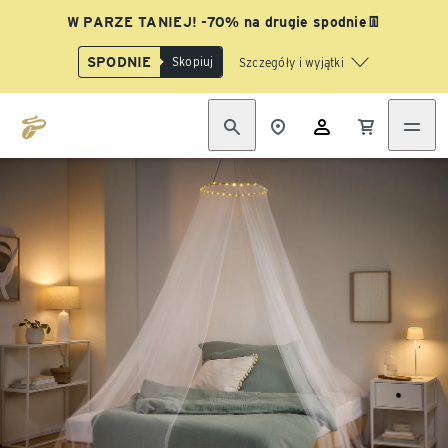
W PARZE TANIEJ! -70% na drugie spodnie👖
SPODNIE
Skopiuj
Szczegóły i wyjątki