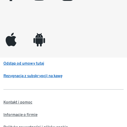
appleinc
android
Odstąp od umowy tutaj
Rezygnacja z subskrypcji na kawę
Kontakt i pomoc
Informacje o firmie
Polityka prywatności i plików cookie