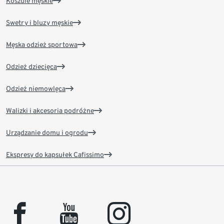
Koszule męskie
Swetry i bluzy męskie
Męska odzież sportowa
Odzież dziecięca
Odzież niemowlęca
Walizki i akcesoria podróżne
Urządzanie domu i ogrodu
Ekspresy do kapsułek Cafissimo
facebook
youtube
instagram