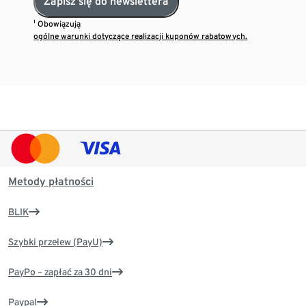
Zapisz się do newslettera
¹ Obowiązują
ogólne warunki dotyczące realizacji kuponów rabatowych.
Metody płatności
BLIK
Szybki przelew (PayU)
PayPo – zapłać za 30 dni
Paypal