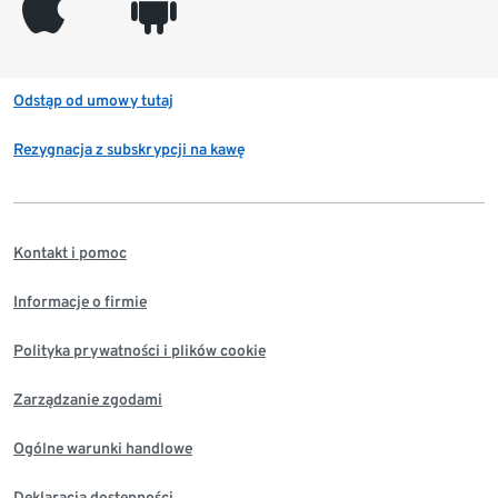
appleinc
android
Odstąp od umowy tutaj
Rezygnacja z subskrypcji na kawę
Kontakt i pomoc
Informacje o firmie
Polityka prywatności i plików cookie
Zarządzanie zgodami
Ogólne warunki handlowe
Deklaracja dostępności