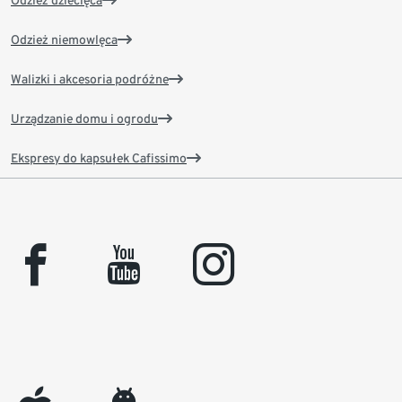
Odzież dziecięca
Odzież niemowlęca
Walizki i akcesoria podróżne
Urządzanie domu i ogrodu
Ekspresy do kapsułek Cafissimo
facebook
youtube
instagram