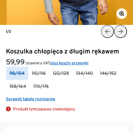
1/2
Koszulka chłopięca z długim rękawem
59,99
zawiera VAT
plus koszty przesyłki
zł
98/104
110/116
122/128
134/140
146/152
158/164
170/176
Sprawdź tabelę rozmiarów
Produkt tymczasowo niedostępny