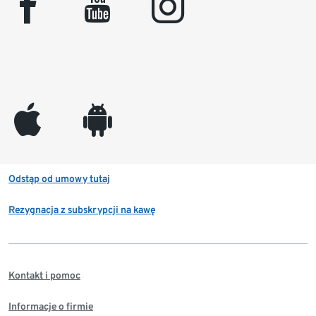
facebook
youtube
instagram
appleinc
android
Odstąp od umowy tutaj
Rezygnacja z subskrypcji na kawę
Kontakt i pomoc
Informacje o firmie