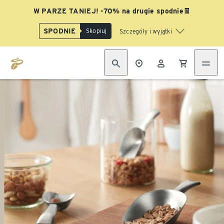
W PARZE TANIEJ! -70% na drugie spodnie👖
SPODNIE
Skopiuj
Szczegóły i wyjątki