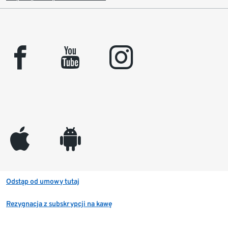
facebook
youtube
instagram
appleinc
android
Odstąp od umowy tutaj
Rezygnacja z subskrypcji na kawę