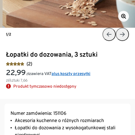
1/2
Łopatki do dozowania, 3 sztuki
(2)
22,99
zawiera VAT
plus koszty przesyłki
zł
zł/sztuki
7,66
Produkt tymczasowo niedostępny
Numer zamówienia: 151106
Akcesoria kuchenne o różnych rozmiarach
Łopatki do dozowania z wysokogatunkowej stali
nierdzewnej