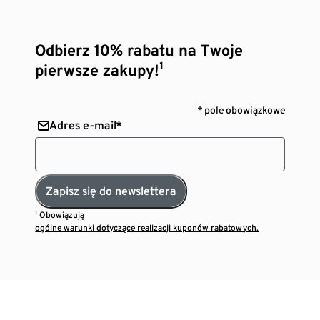
Odbierz 10% rabatu na Twoje
pierwsze zakupy!¹
* pole obowiązkowe
Adres e-mail*
Zapisz się do newslettera
¹ Obowiązują
ogólne warunki dotyczące realizacji kuponów rabatowych.