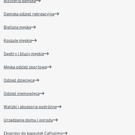
Biżuteria damska
Damska odzież rekreacyjna
Bielizna męska
Koszule męskie
Swetry i bluzy męskie
Męska odzież sportowa
Odzież dziecięca
Odzież niemowlęca
Walizki i akcesoria podróżne
Urządzanie domu i ogrodu
Ekspresy do kapsułek Cafissimo