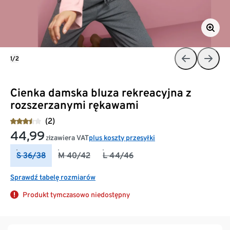
1/2
Cienka damska bluza rekreacyjna z
rozszerzanymi rękawami
(2)
44,99
zawiera VAT
plus koszty przesyłki
zł
S 36/38
M 40/42
L 44/46
Sprawdź tabelę rozmiarów
Produkt tymczasowo niedostępny