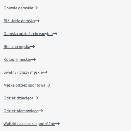
Obuwie damskie
Biżuteria damska
Damska odzież rekreacyjna
Bielizna męska
Koszule męskie
Swetry i bluzy męskie
Męska odzież sportowa
Odzież dziecięca
Odzież niemowlęca
Walizki i akcesoria podróżne