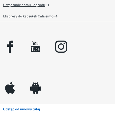
Urządzanie domu i ogrodu
Ekspresy do kapsułek Cafissimo
facebook
youtube
instagram
appleinc
android
Odstąp od umowy tutaj