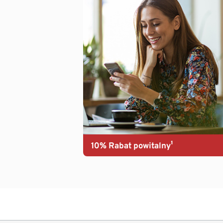
10% Rabat powitalny¹