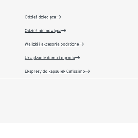
Odzież dziecięca
Odzież niemowlęca
Walizki i akcesoria podróżne
Urządzanie domu i ogrodu
Ekspresy do kapsułek Cafissimo