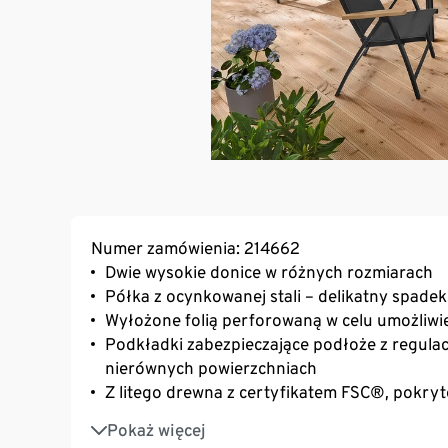
Numer zamówienia: 214662
Dwie wysokie donice w różnych rozmiarach
Półka z ocynkowanej stali – delikatny spade
Wyłożone folią perforowaną w celu umożliw
Podkładki zabezpieczające podłoże z regulacj
nierównych powierzchniach
Z litego drewna z certyfikatem FSC®, pokryt
Odporne na promieniowanie UV i czynniki a
Pokaż więcej
Element naszej kolekcji mebli „Elin”