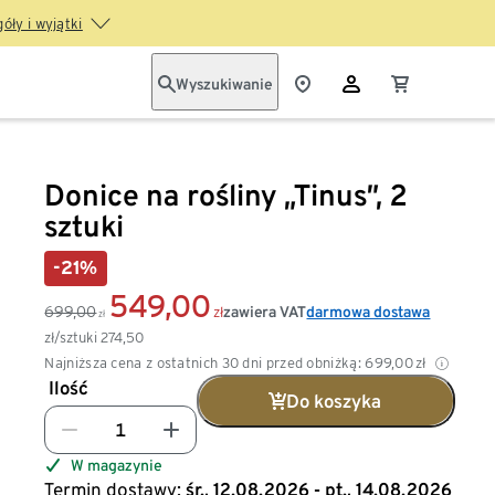
óły i wyjątki
Wyszukiwanie
Donice na rośliny „Tinus”, 2
sztuki
-21%
549,00
699,00
zawiera VAT
darmowa dostawa
zł
zł
zł/sztuki
274,50
Najniższa cena z ostatnich 30 dni przed obniżką:
699,00
zł
Ilość
Do koszyka
W magazynie
Termin dostawy:
śr., 12.08.2026 - pt., 14.08.2026