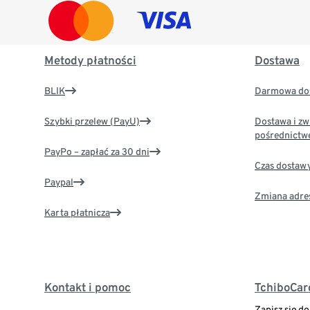
Metody płatności
Dostawa
BLIK
Darmowa dos
Szybki przelew (PayU)
Dostawa i zw
pośrednictw
PayPo – zapłać za 30 dni
Czas dostaw
Paypal
Zmiana adre
Karta płatnicza
Kontakt i pomoc
TchiboCar
Zapisz się d