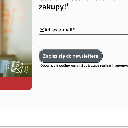
zakupy!¹
Adres e-mail*
Zapisz się do newslettera
¹ Obowiązują
ogólne warunki dotyczące realizacji kuponó