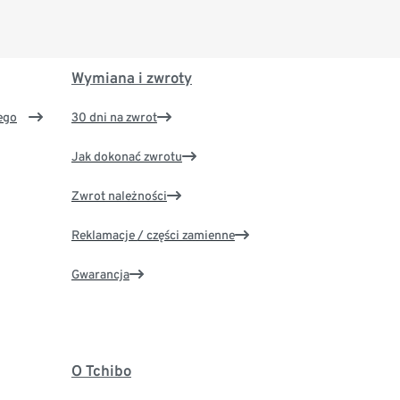
Wymiana i zwroty
ego
30 dni na zwrot
Jak dokonać zwrotu
Zwrot należności
Reklamacje / części zamienne
Gwarancja
O Tchibo