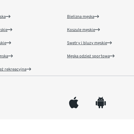
ska
Bielizna męska
skie
Koszule męskie
kie
Swetry i bluzy męskie
amska
Męska odzież sportowa
eż rekreacyjna
appleinc
android