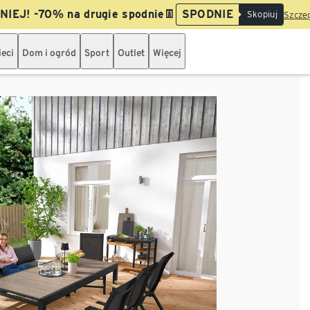
IEJ! -70% na drugie spodnie👖
SPODNIE
Skopiuj
Szczeg
ieci
Dom i ogród
Sport
Outlet
Więcej