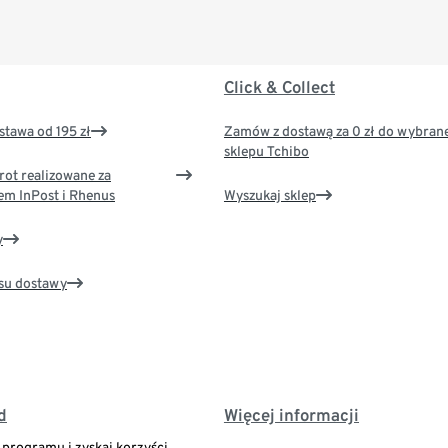
Click & Collect
tawa od 195 zł
Zamów z dostawą za 0 zł do wybran
sklepu Tchibo
rot realizowane za
em InPost i Rhenus
Wyszukaj sklep
y
su dostawy
d
Więcej informacji
o programu i zyskaj korzyści