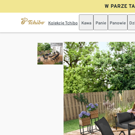
W PARZE TAN
Kolekcje Tchibo
Kawa
Panie
Panowie
Dz