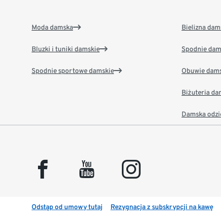
Moda damska
Bielizna dam
Bluzki i tuniki damskie
Spodnie dam
Spodnie sportowe damskie
Obuwie dams
Biżuteria d
Damska odzi
facebook
youtube
instagram
Odstąp od umowy tutaj
Rezygnacja z subskrypcji na kawę