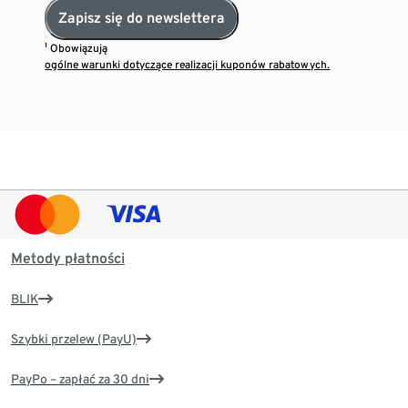
Zapisz się do newslettera
¹ Obowiązują
ogólne warunki dotyczące realizacji kuponów rabatowych.
Metody płatności
BLIK
Szybki przelew (PayU)
PayPo – zapłać za 30 dni