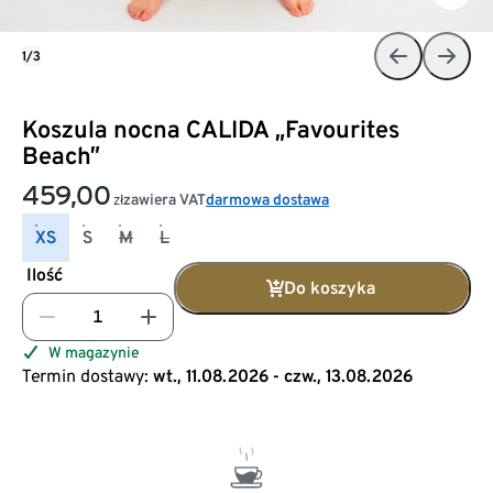
1/3
Koszula nocna CALIDA „Favourites
Beach”
459,00
zawiera VAT
darmowa dostawa
zł
XS
S
M
L
Ilość
Do koszyka
W magazynie
Termin dostawy:
wt., 11.08.2026 - czw., 13.08.2026