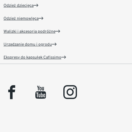
Odzież dziecięca
Odzież niemowlęca
Walizki i akcesoria podróżne
Urządzanie domu i ogrodu
Ekspresy do kapsułek Cafissimo
facebook
youtube
instagram