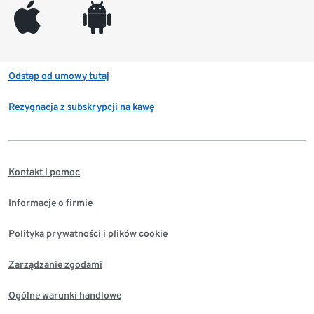
appleinc
android
Odstąp od umowy tutaj
Rezygnacja z subskrypcji na kawę
Kontakt i pomoc
Informacje o firmie
Polityka prywatności i plików cookie
Zarządzanie zgodami
Ogólne warunki handlowe