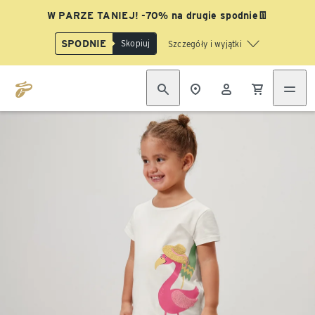
W PARZE TANIEJ! -70% na drugie spodnie👖
SPODNIE
Skopiuj
Szczegóły i wyjątki