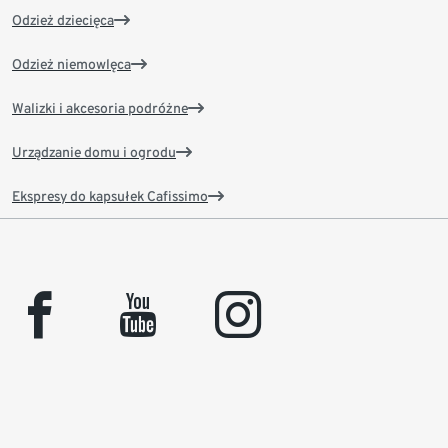
Odzież dziecięca
Odzież niemowlęca
Walizki i akcesoria podróżne
Urządzanie domu i ogrodu
Ekspresy do kapsułek Cafissimo
facebook
youtube
instagram