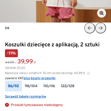
1/6
Koszulki dziecięce z aplikacją, 2 sztuki
-11%
39,99
44,99
zł
zł
zł/sztuki
20,00
Najniższa cena z ostatnich 30 dni przed obniżką:
44,99
zł
zawiera VAT
plus koszty przesyłki
86/92
98/104
110/116
122/128
Sprawdź tabelę rozmiarów
Produkt tymczasowo niedostępny