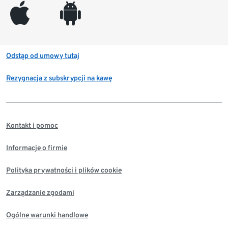
appleinc
android
Odstąp od umowy tutaj
Rezygnacja z subskrypcji na kawę
Kontakt i pomoc
Informacje o firmie
Polityka prywatności i plików cookie
Zarządzanie zgodami
Ogólne warunki handlowe