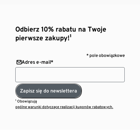
Odbierz 10% rabatu na Twoje
pierwsze zakupy!¹
* pole obowiązkowe
Adres e-mail*
Zapisz się do newslettera
¹ Obowiązują
ogólne warunki dotyczące realizacji kuponów rabatowych.