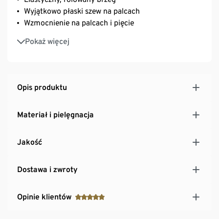
Wyjątkowo płaski szew na palcach
Wzmocnienie na palcach i pięcie
Miękka dzianina z zawartością bawełny
Pokaż więcej
Z zawartością elastanu: odporne na deformacje,
doskonale leżą, zapewniają wysoki komfort noszenia
Opis produktu
Materiał i pielęgnacja
Jakość
Dostawa i zwroty
Opinie klientów