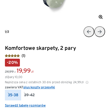
1/2
Komfortowe skarpety, 2 pary
(1)
-20%
19,99
24,99
zł
zł
zł/pary
10,00
Najniższa cena z ostatnich 30 dni przed obniżką:
24,99
zł
zawiera VAT
plus koszty przesyłki
35-38
39-42
Sprawdź tabelę rozmiarów