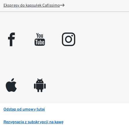
Ekspresy do kapsułek Cafissimo
facebook
youtube
instagram
appleinc
android
Odstąp od umowy tutaj
Rezygnacja z subskrypcji na kawę