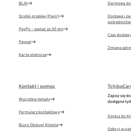
BLIK
Darmowa dos
Szybki przelew (PayU)
Dostawa i zw
pośrednictw
PayPo – zapłać za 30 dni
Czas dostaw
Paypal
Zmiana adre
Karta płatnicza
Kontakt i pomoc
TchiboCar
Zapisz się d
Wszystkie tematy
dostępne tyl
Formularz kontaktowy
Dołącz do K
Biuro Obsługi Klienta
Odkryj wyjąt