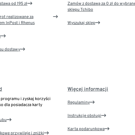
tawa od 195 zł
Zamów z dostawą za 0 zł do wybran
sklepu Tchibo
rot realizowane za
em InPost i Rhenus
Wyszukaj sklep
y
su dostawy
d
Więcej informacji
o programu i zyskaj korzyści
Regulaminy
ko dla posiadacza karty
Instrukcje obsługi
lubu
Karta podarunkowa
kowe przywileje i zniżki