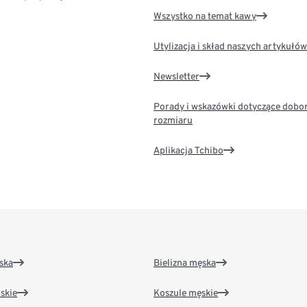
Wszystko na temat kawy
Utylizacja i skład naszych artykułów
Newsletter
Porady i wskazówki dotyczące dobo
rozmiaru
Aplikacja Tchibo
ska
Bielizna męska
skie
Koszule męskie