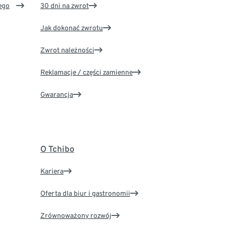
ego
30 dni na zwrot
Jak dokonać zwrotu
Zwrot należności
Reklamacje / części zamienne
Gwarancja
O Tchibo
Kariera
Oferta dla biur i gastronomii
Zrównoważony rozwój