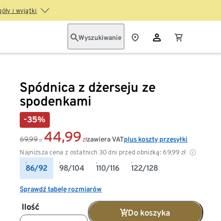
óły i wyjątki
Wyszukiwanie
Spódnica z dżerseju ze
spodenkami
-35%
44,99
69,99
zawiera VAT
plus koszty przesyłki
zł
zł
Najniższa cena z ostatnich 30 dni przed obniżką:
69,99
zł
86/92
98/104
110/116
122/128
Sprawdź tabelę rozmiarów
Ilość
Do koszyka