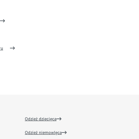
ru
Odzież dziecięca
Odzież niemowlęca