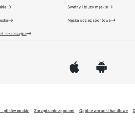
kie
Swetry i bluzy męskie
amska
Męska odzież sportowa
eż rekreacyjna
appleinc
android
 i plików cookie
Zarządzanie zgodami
Ogólne warunki handlowe
D