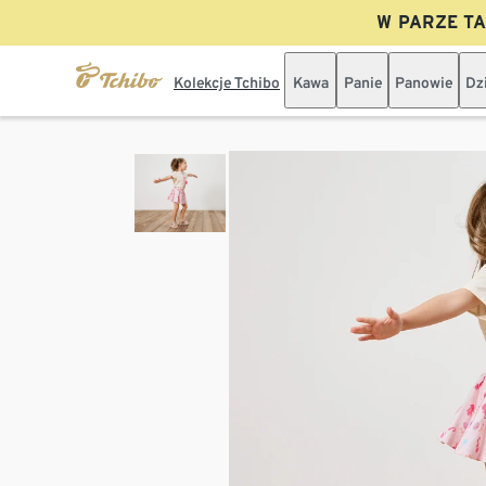
W PARZE TAN
Kolekcje Tchibo
Kawa
Panie
Panowie
Dz