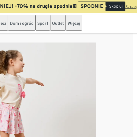
IEJ! -70% na drugie spodnie👖
SPODNIE
Skopiuj
Szczeg
ieci
Dom i ogród
Sport
Outlet
Więcej