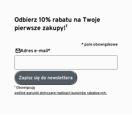
Odbierz 10% rabatu na Twoje
pierwsze zakupy!¹
* pole obowiązkowe
Adres e-mail*
Zapisz się do newslettera
¹ Obowiązują
ogólne warunki dotyczące realizacji kuponów rabatowych.