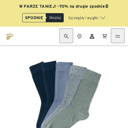
W PARZE TANIEJ! -70% na drugie spodnie👖
SPODNIE
Skopiuj
Szczegóły i wyjątki