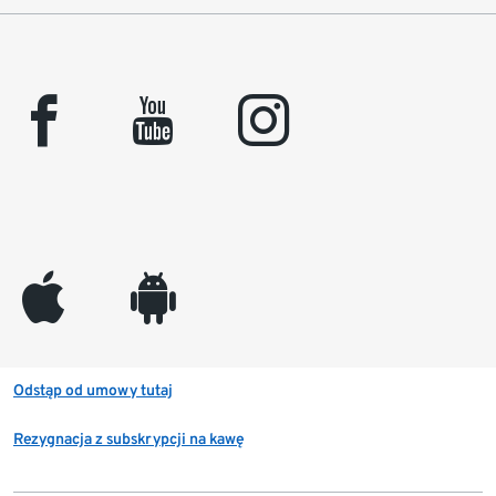
facebook
youtube
instagram
appleinc
android
Odstąp od umowy tutaj
Rezygnacja z subskrypcji na kawę