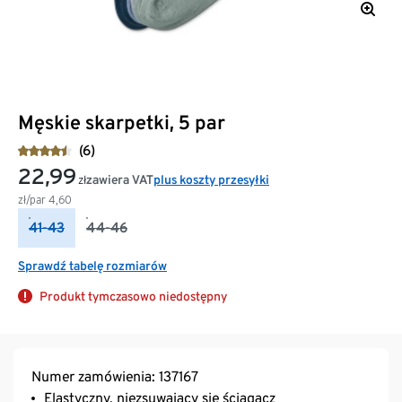
Męskie skarpetki, 5 par
(6)
22,99
zawiera VAT
plus koszty przesyłki
zł
zł/par
4,60
41-43
44-46
Sprawdź tabelę rozmiarów
Produkt tymczasowo niedostępny
Numer zamówienia: 137167
Elastyczny, niezsuwający się ściągacz