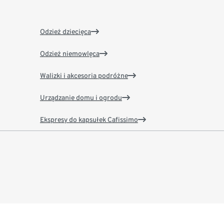
Odzież dziecięca
Odzież niemowlęca
Walizki i akcesoria podróżne
Urządzanie domu i ogrodu
Ekspresy do kapsułek Cafissimo