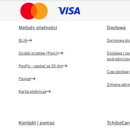
Metody płatności
Dostawa
BLIK
Darmowa dos
Szybki przelew (PayU)
Dostawa i zw
pośrednictw
PayPo – zapłać za 30 dni
Czas dostaw
Paypal
Zmiana adre
Karta płatnicza
Kontakt i pomoc
TchiboCar