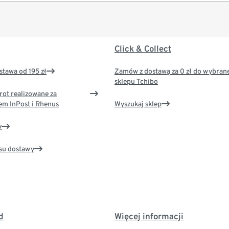
Click & Collect
tawa od 195 zł
Zamów z dostawą za 0 zł do wybran
sklepu Tchibo
rot realizowane za
em InPost i Rhenus
Wyszukaj sklep
y
su dostawy
d
Więcej informacji