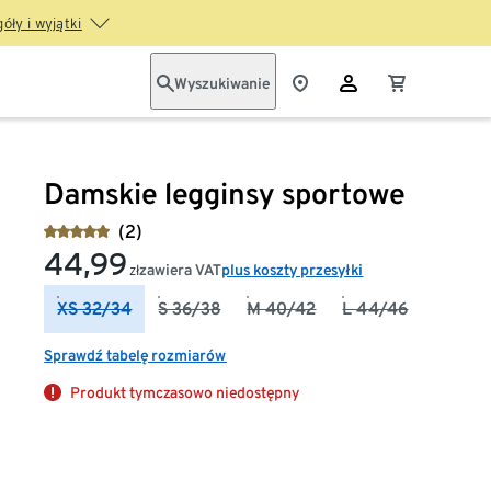
óły i wyjątki
Wyszukiwanie
Damskie legginsy sportowe
(2)
44,99
zawiera VAT
plus koszty przesyłki
zł
XS 32/34
S 36/38
M 40/42
L 44/46
Sprawdź tabelę rozmiarów
Produkt tymczasowo niedostępny