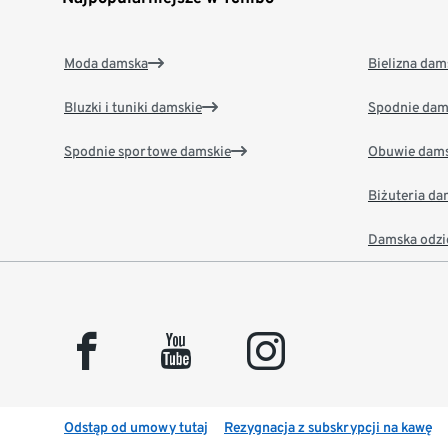
Moda damska
Bielizna dam
Bluzki i tuniki damskie
Spodnie dam
Spodnie sportowe damskie
Obuwie dams
Biżuteria d
Damska odzi
facebook
youtube
instagram
Odstąp od umowy tutaj
Rezygnacja z subskrypcji na kawę