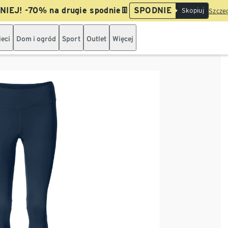
IEJ! -70% na drugie spodnie👖
SPODNIE
Skopiuj
Szczeg
ieci
Dom i ogród
Sport
Outlet
Więcej