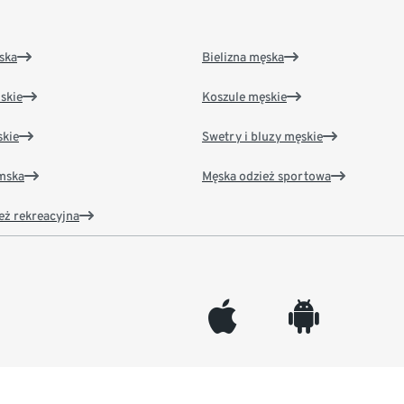
ska
Bielizna męska
skie
Koszule męskie
kie
Swetry i bluzy męskie
amska
Męska odzież sportowa
eż rekreacyjna
appleinc
android