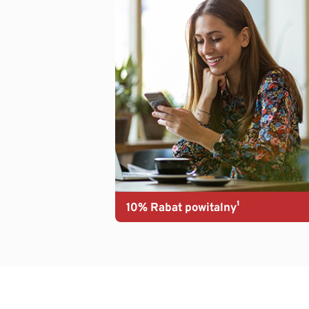
10% Rabat powitalny¹