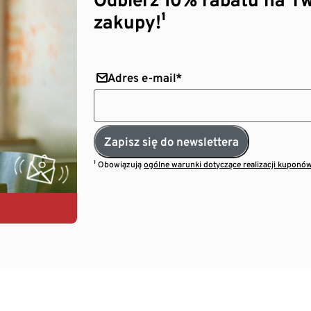
zakupy!¹
Adres e-mail*
Zapisz się do newslettera
¹ Obowiązują
ogólne warunki dotyczące realizacji kuponó