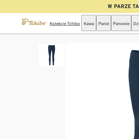
W PARZE TAN
Kolekcje Tchibo
Kawa
Panie
Panowie
Dz