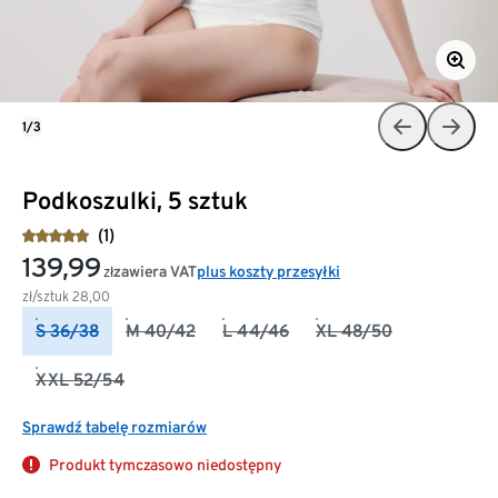
1/3
Podkoszulki, 5 sztuk
(1)
139,99
zawiera VAT
plus koszty przesyłki
zł
zł/sztuk
28,00
S 36/38
M 40/42
L 44/46
XL 48/50
XXL 52/54
Sprawdź tabelę rozmiarów
Produkt tymczasowo niedostępny