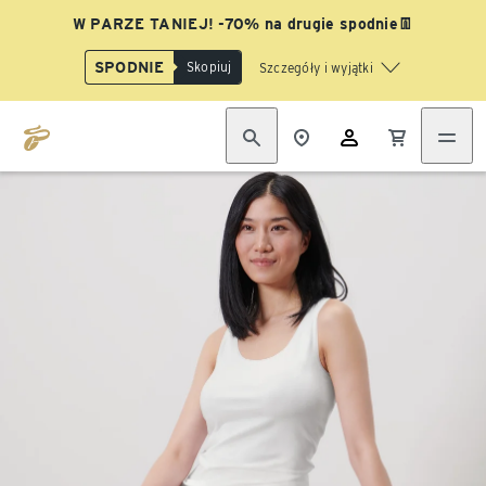
W PARZE TANIEJ! -70% na drugie spodnie👖
SPODNIE
Skopiuj
Szczegóły i wyjątki