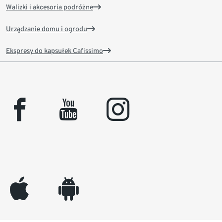
Walizki i akcesoria podróżne
Urządzanie domu i ogrodu
Ekspresy do kapsułek Cafissimo
facebook
youtube
instagram
appleinc
android