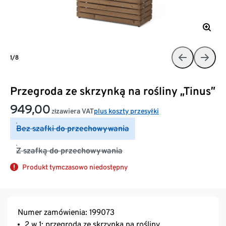
1/8
Przegroda ze skrzynką na rośliny „Tinus”
949,00
zawiera VAT
plus koszty przesyłki
zł
Bez szafki do przechowywania
Z szafką do przechowywania
Produkt tymczasowo niedostępny
Numer zamówienia: 199073
2 w 1: przegroda ze skrzynką na rośliny