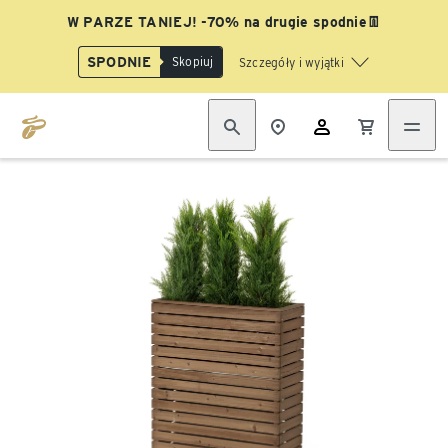
W PARZE TANIEJ! -70% na drugie spodnie👖
SPODNIE
Skopiuj
Szczegóły i wyjątki