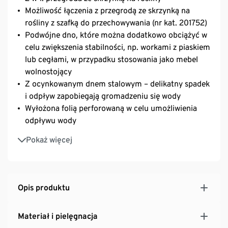
Możliwość łączenia z przegrodą ze skrzynką na
rośliny z szafką do przechowywania (nr kat. 201752)
Podwójne dno, które można dodatkowo obciążyć w
celu zwiększenia stabilności, np. workami z piaskiem
lub cegłami, w przypadku stosowania jako mebel
wolnostojący
Z ocynkowanym dnem stalowym – delikatny spadek
i odpływ zapobiegają gromadzeniu się wody
Wyłożona folią perforowaną w celu umożliwienia
odpływu wody
Podkładki zabezpieczające podłoże z regulacją
Pokaż więcej
wysokości: stabilne ustawienie także na nierównych
powierzchniach
Z mocowaniem do ściany i uchwytami do
zamocowania poręczy
Opis produktu
Z litego drewna, pokrytego lazurą
Odporna na promieniowanie UV i czynniki
Materiał i pielęgnacja
atmosferyczne