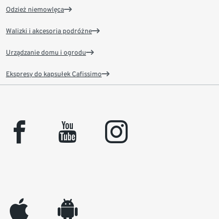
Odzież niemowlęca
Walizki i akcesoria podróżne
Urządzanie domu i ogrodu
Ekspresy do kapsułek Cafissimo
facebook
youtube
instagram
appleinc
android