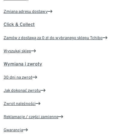
Zmiana adresu dostawy
Click & Collect
Zamów z dostawą za 0 zł do wybranego sklepu Tchibo
Wyszukaj sklep
Wymiana i zwroty
30 dni na zwrot
Jak dokonać zwrotu
Zwrot należności
Reklamacje / części zamienne
Gwarancja