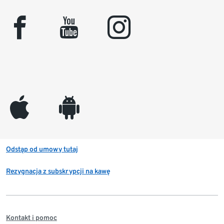
facebook
youtube
instagram
appleinc
android
Odstąp od umowy tutaj
Rezygnacja z subskrypcji na kawę
Kontakt i pomoc