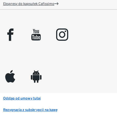
Ekspresy do kapsułek Cafissimo
facebook
youtube
instagram
appleinc
android
Odstąp od umowy tutaj
Rezygnacja z subskrypcji na kawę