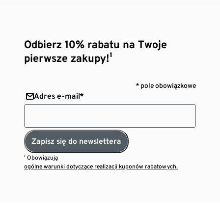
Odbierz 10% rabatu na Twoje
pierwsze zakupy!¹
* pole obowiązkowe
Adres e-mail*
Zapisz się do newslettera
¹ Obowiązują
ogólne warunki dotyczące realizacji kuponów rabatowych.