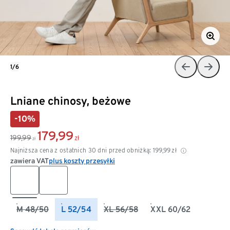
1/6
Lniane chinosy, beżowe
-10%
179,99
199,99
zł
zł
Najniższa cena z ostatnich 30 dni przed obniżką:
199,99
zł
zawiera VAT
plus koszty przesyłki
M 48/50
L 52/54
XL 56/58
XXL 60/62