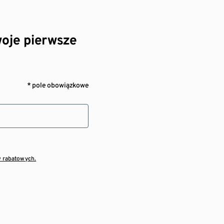
oje pierwsze
* pole obowiązkowe
w rabatowych.