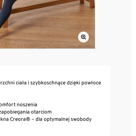
zchni ciała i szybkoschnące dzięki powłoce
komfort noszenia
 zapobiegania otarciom
łókna Creora® – dla optymalnej swobody