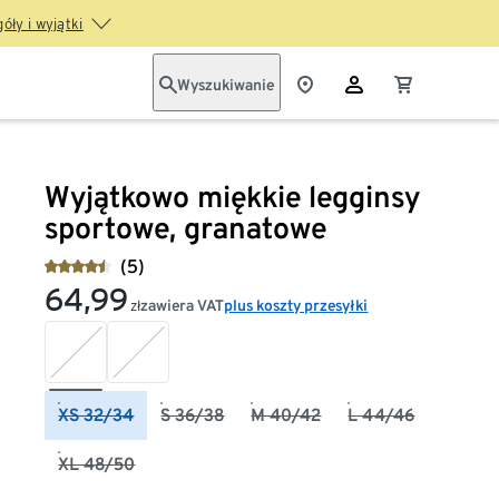
óły i wyjątki
Wyszukiwanie
Wyjątkowo miękkie legginsy
sportowe, granatowe
(5)
64,99
zawiera VAT
plus koszty przesyłki
zł
XS 32/34
S 36/38
M 40/42
L 44/46
XL 48/50