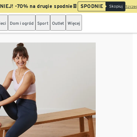
IEJ! -70% na drugie spodnie👖
SPODNIE
Skopiuj
Szczeg
ieci
Dom i ogród
Sport
Outlet
Więcej