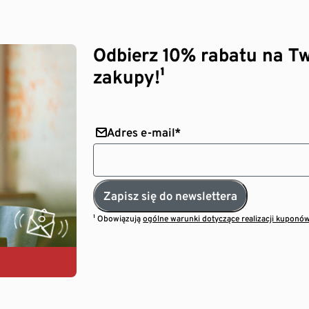
Odbierz 10% rabatu na Tw
zakupy!¹
Adres e-mail*
Zapisz się do newslettera
¹ Obowiązują
ogólne warunki dotyczące realizacji kuponó