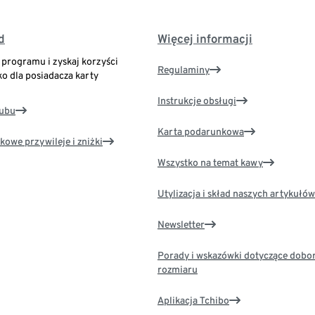
d
Więcej informacji
o programu i zyskaj korzyści
Regulaminy
ko dla posiadacza karty
Instrukcje obsługi
lubu
Karta podarunkowa
kowe przywileje i zniżki
Wszystko na temat kawy
Utylizacja i skład naszych artykułów
Newsletter
Porady i wskazówki dotyczące dobo
rozmiaru
Aplikacja Tchibo