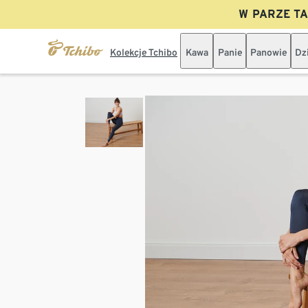
W PARZE TAN
Kolekcje Tchibo
Kawa
Panie
Panowie
Dz