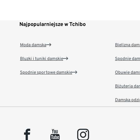
Najpopularniejsze w Tchibo
Moda damska
Bielizna dam
Bluzki i tuniki damskie
Spodnie dam
Spodnie sportowe damskie
Obuwie dams
Biżuteria d
Damska odzi
facebook
youtube
instagram