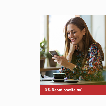
10% Rabat powitalny¹