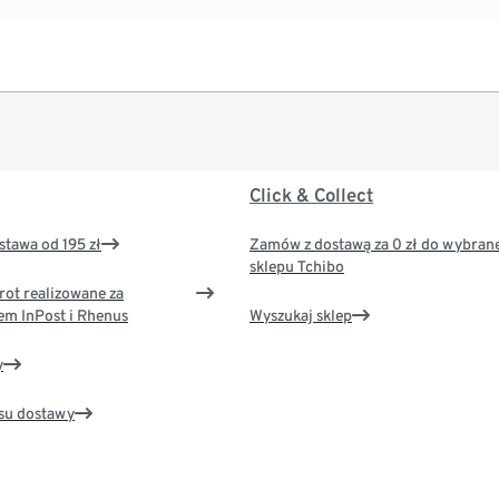
Click & Collect
tawa od 195 zł
Zamów z dostawą za 0 zł do wybran
sklepu Tchibo
rot realizowane za
em InPost i Rhenus
Wyszukaj sklep
y
su dostawy