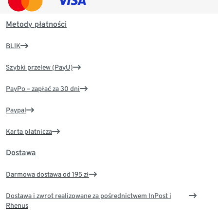
Metody płatności
BLIK
Szybki przelew (PayU)
PayPo – zapłać za 30 dni
Paypal
Karta płatnicza
Dostawa
Darmowa dostawa od 195 zł
Dostawa i zwrot realizowane za pośrednictwem InPost i
Rhenus