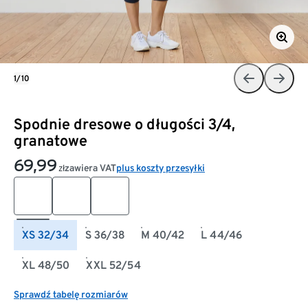
1/10
Spodnie dresowe o długości 3/4,
granatowe
69,99
zawiera VAT
plus koszty przesyłki
zł
XS 32/34
S 36/38
M 40/42
L 44/46
XL 48/50
XXL 52/54
Sprawdź tabelę rozmiarów