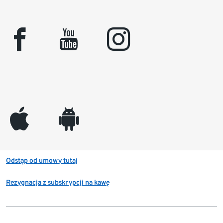
facebook
youtube
instagram
appleinc
android
Odstąp od umowy tutaj
Rezygnacja z subskrypcji na kawę