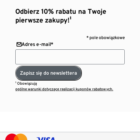
Odbierz 10% rabatu na Twoje
pierwsze zakupy!¹
* pole obowiązkowe
Adres e-mail*
Zapisz się do newslettera
¹ Obowiązują
ogólne warunki dotyczące realizacji kuponów rabatowych.