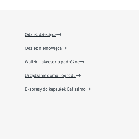
Odzież dziecięca
Odzież niemowlęca
Walizki i akcesoria podróżne
Urządzanie domu i ogrodu
Ekspresy do kapsułek Cafissimo