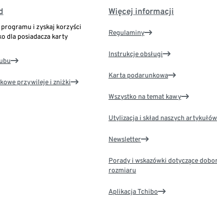
d
Więcej informacji
o programu i zyskaj korzyści
Regulaminy
ko dla posiadacza karty
Instrukcje obsługi
lubu
Karta podarunkowa
kowe przywileje i zniżki
Wszystko na temat kawy
Utylizacja i skład naszych artykułów
Newsletter
Porady i wskazówki dotyczące dobo
rozmiaru
Aplikacja Tchibo