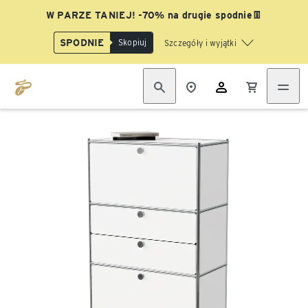
W PARZE TANIEJ! -70% na drugie spodnie👖
SPODNIE
Skopiuj
Szczegóły i wyjątki