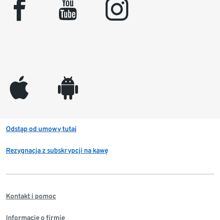
facebook
youtube
instagram
appleinc
android
Odstąp od umowy tutaj
Rezygnacja z subskrypcji na kawę
Kontakt i pomoc
Informacje o firmie