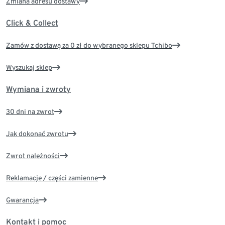
Zmiana adresu dostawy
Click & Collect
Zamów z dostawą za 0 zł do wybranego sklepu Tchibo
Wyszukaj sklep
Wymiana i zwroty
30 dni na zwrot
Jak dokonać zwrotu
Zwrot należności
Reklamacje / części zamienne
Gwarancja
Kontakt i pomoc