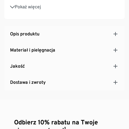
Chromowany metalowy stelaż i gałki
Pokaż więcej
Z nóżkami z tworzywa sztucznego o regulowanej
wysokości – zapewniają stabilność także na
nierównych powierzchniach
Informacje na temat szuflad można znaleźć w sekcji
Opis produktu
Do pobrania
Materiał i pielęgnacja
Jakość
Dostawa i zwroty
Odbierz 10% rabatu na Twoje