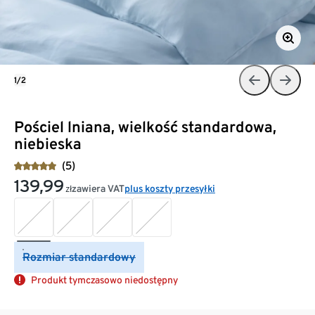
1/2
Pościel lniana, wielkość standardowa,
niebieska
(5)
139,99
zawiera VAT
plus koszty przesyłki
zł
Rozmiar standardowy
Produkt tymczasowo niedostępny