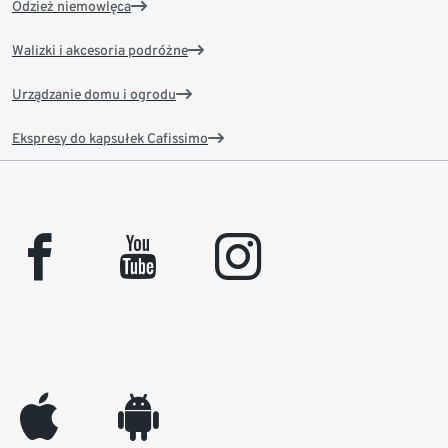
Odzież niemowlęca
Walizki i akcesoria podróżne
Urządzanie domu i ogrodu
Ekspresy do kapsułek Cafissimo
facebook
youtube
instagram
appleinc
android