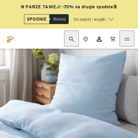
W PARZE TANIEJ! -70% na drugie spodnie👖
SPODNIE
Skopiuj
Szczegóły i wyjątki