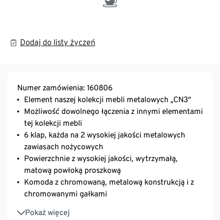
Dodaj do listy życzeń
Numer zamówienia: 160806
Element naszej kolekcji mebli metalowych „CN3”
Możliwość dowolnego łączenia z innymi elementami
tej kolekcji mebli
6 klap, każda na 2 wysokiej jakości metalowych
zawiasach nożycowych
Powierzchnie z wysokiej jakości, wytrzymałą,
matową powłoką proszkową
Komoda z chromowaną, metalową konstrukcją i z
chromowanymi gałkami
Ze stopkami z tworzywa sztucznego o regulowanej
Pokaż więcej
wysokości zapewniają stabilność również na