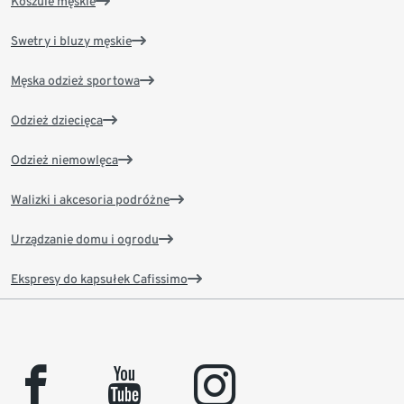
Koszule męskie
Swetry i bluzy męskie
Męska odzież sportowa
Odzież dziecięca
Odzież niemowlęca
Walizki i akcesoria podróżne
Urządzanie domu i ogrodu
Ekspresy do kapsułek Cafissimo
facebook
youtube
instagram