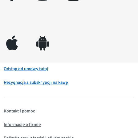
appleinc
android
Odstąp od umowy tutaj
Rezygnacja z subskrypcji na kawę
Kontakt i pomoc
Informacje o firmie
Polityka prywatności i plików cookie