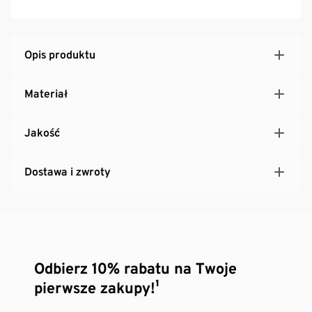
nierównych powierzchniach
Uwaga: produkt uzupełniono o brakujące wcześniej
elementy, dzięki czemu zagwarantowano jego
Opis produktu
kompletność.
Materiał
Jakość
Dostawa i zwroty
Odbierz 10% rabatu na Twoje
pierwsze zakupy!¹