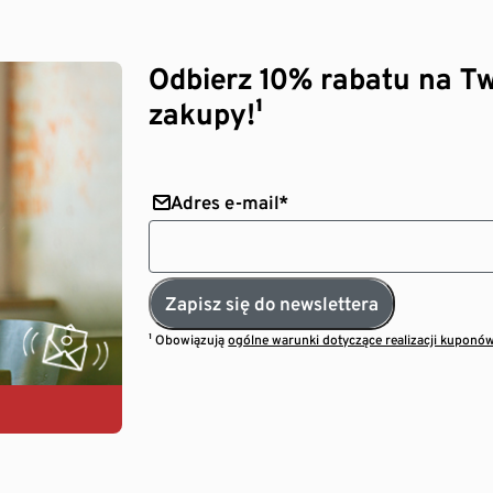
Odbierz 10% rabatu na Tw
zakupy!¹
Adres e-mail*
Zapisz się do newslettera
¹ Obowiązują
ogólne warunki dotyczące realizacji kuponó