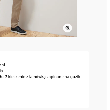
hni
ia
yłu 2 kieszenie z lamówką zapinane na guzik
na deformacje, doskonale leżą, zapewniają