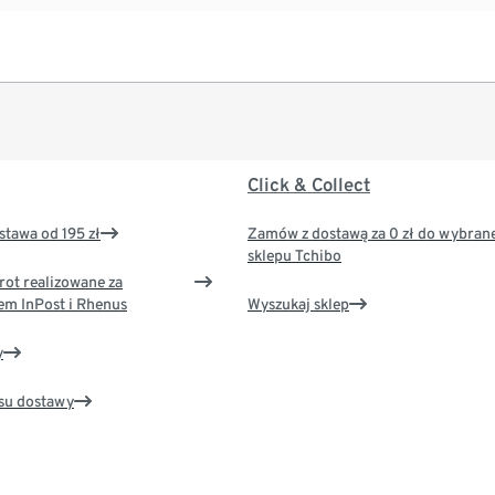
Click & Collect
tawa od 195 zł
Zamów z dostawą za 0 zł do wybran
sklepu Tchibo
rot realizowane za
em InPost i Rhenus
Wyszukaj sklep
y
su dostawy