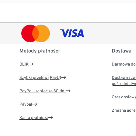
Metody płatności
Dostawa
BLIK
Darmowa dos
Szybki przelew (PayU)
Dostawa i zw
pośrednictw
PayPo – zapłać za 30 dni
Czas dostaw
Paypal
Zmiana adre
Karta płatnicza