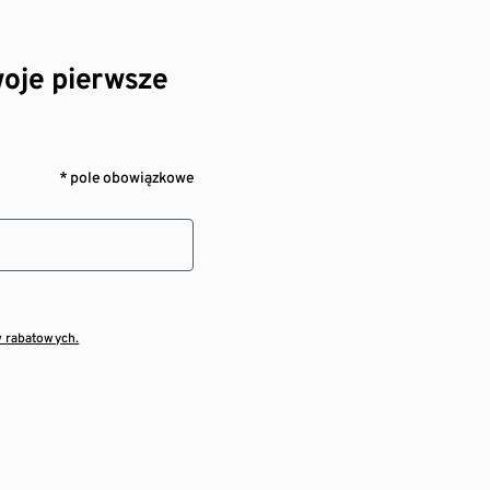
oje pierwsze
* pole obowiązkowe
w rabatowych.