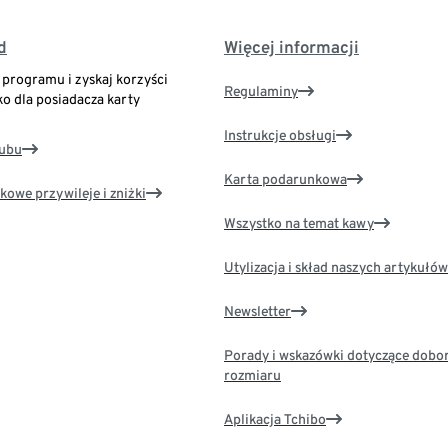
d
Więcej informacji
o programu i zyskaj korzyści
Regulaminy
ko dla posiadacza karty
Instrukcje obsługi
lubu
Karta podarunkowa
kowe przywileje i zniżki
Wszystko na temat kawy
Utylizacja i skład naszych artykułów
Newsletter
Porady i wskazówki dotyczące dobo
rozmiaru
Aplikacja Tchibo