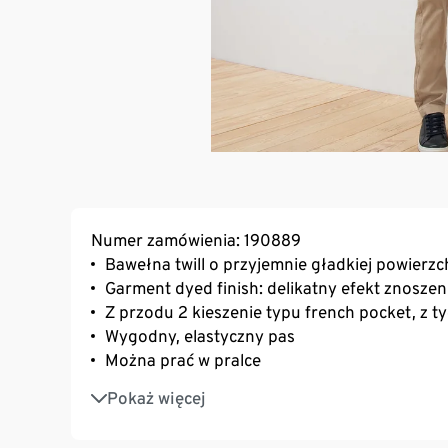
Numer zamówienia: 190889
Bawełna twill o przyjemnie gładkiej powierzc
Garment dyed finish: delikatny efekt znoszen
Z przodu 2 kieszenie typu french pocket, z t
Wygodny, elastyczny pas
Można prać w pralce
Z zawartością markowego elastanu: odporne 
Pokaż więcej
wysoki komfort noszenia