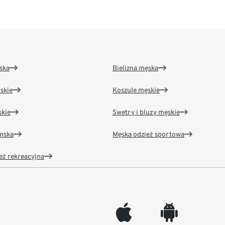
ska
Bielizna męska
skie
Koszule męskie
kie
Swetry i bluzy męskie
amska
Męska odzież sportowa
eż rekreacyjna
appleinc
android