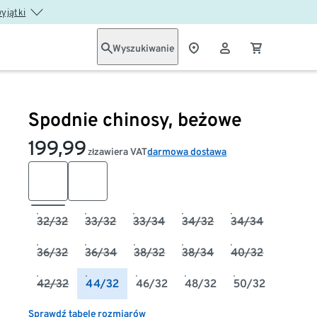
wyjątki
Wyszukiwanie
Spodnie chinosy, beżowe
199,99
zawiera VAT
darmowa dostawa
zł
32/32
33/32
33/34
34/32
34/34
36/32
36/34
38/32
38/34
40/32
42/32
44/32
46/32
48/32
50/32
Sprawdź tabelę rozmiarów