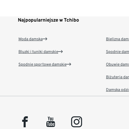
Najpopularniejsze w Tchibo
Moda damska
Bielizna dam
Bluzki i tuniki damskie
Spodnie dam
Spodnie sportowe damskie
Obuwie dams
Biżuteria d
Damska odzi
facebook
youtube
instagram