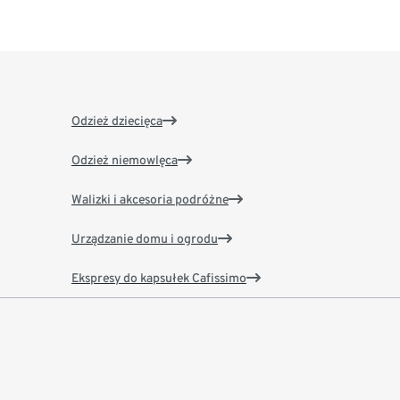
Odzież dziecięca
Odzież niemowlęca
Walizki i akcesoria podróżne
Urządzanie domu i ogrodu
Ekspresy do kapsułek Cafissimo