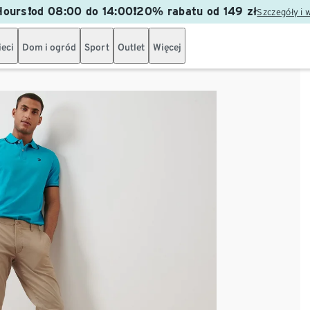
ours❗od 08:00 do 14:00❗20% rabatu od 149 zł
Szczegóły i 
ieci
Dom i ogród
Sport
Outlet
Więcej