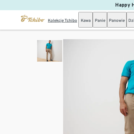
Happy H
Kolekcje Tchibo
Kawa
Panie
Panowie
Dz