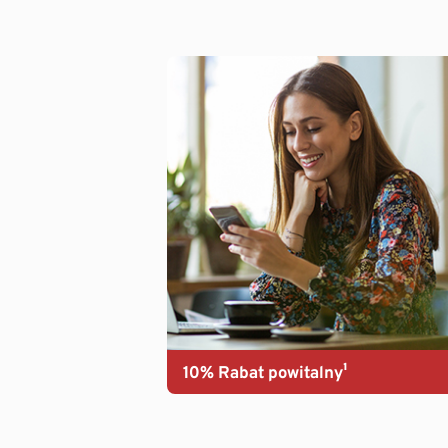
10% Rabat powitalny¹