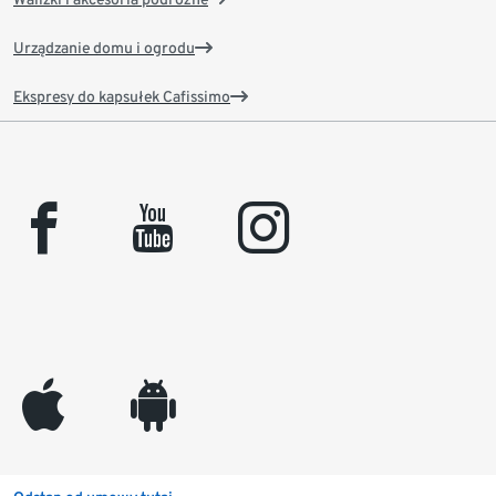
Urządzanie domu i ogrodu
Ekspresy do kapsułek Cafissimo
facebook
youtube
instagram
appleinc
android