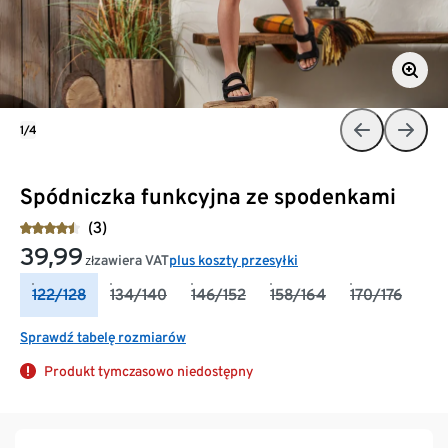
1/4
Spódniczka funkcyjna ze spodenkami
(3)
39,99
zawiera VAT
plus koszty przesyłki
zł
122/128
134/140
146/152
158/164
170/176
Sprawdź tabelę rozmiarów
Produkt tymczasowo niedostępny