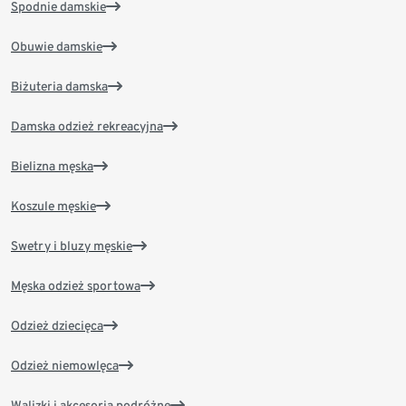
Spodnie damskie
Obuwie damskie
Biżuteria damska
Damska odzież rekreacyjna
Bielizna męska
Koszule męskie
Swetry i bluzy męskie
Męska odzież sportowa
Odzież dziecięca
Odzież niemowlęca
Walizki i akcesoria podróżne