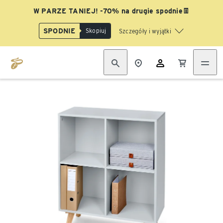
W PARZE TANIEJ! -70% na drugie spodnie👖
SPODNIE
Skopiuj
Szczegóły i wyjątki