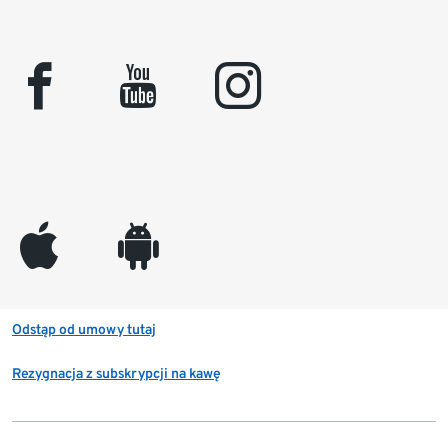
facebook
youtube
instagram
appleinc
android
Odstąp od umowy tutaj
Rezygnacja z subskrypcji na kawę