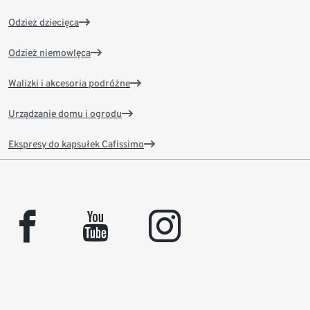
Odzież dziecięca
Odzież niemowlęca
Walizki i akcesoria podróżne
Urządzanie domu i ogrodu
Ekspresy do kapsułek Cafissimo
facebook
youtube
instagram