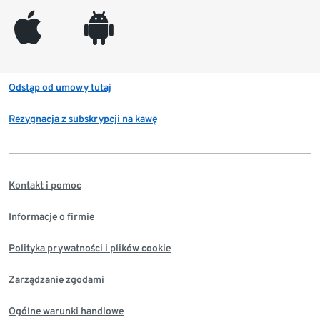
appleinc
android
Odstąp od umowy tutaj
Rezygnacja z subskrypcji na kawę
Kontakt i pomoc
Informacje o firmie
Polityka prywatności i plików cookie
Zarządzanie zgodami
Ogólne warunki handlowe