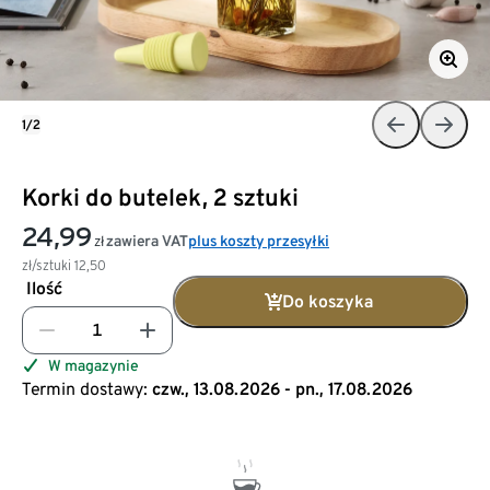
1/2
Korki do butelek, 2 sztuki
24,99
zawiera VAT
plus koszty przesyłki
zł
zł/sztuki
12,50
Ilość
Do koszyka
W magazynie
Termin dostawy:
czw., 13.08.2026 - pn., 17.08.2026