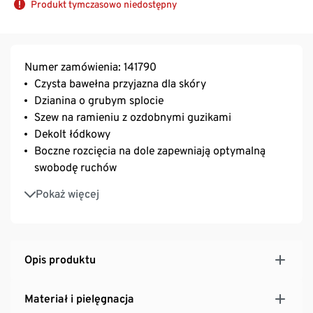
Produkt tymczasowo niedostępny
Numer zamówienia: 141790
Czysta bawełna przyjazna dla skóry
Dzianina o grubym splocie
Szew na ramieniu z ozdobnymi guzikami
Dekolt łódkowy
Boczne rozcięcia na dole zapewniają optymalną
swobodę ruchów
Elastyczny ściągacz przy wycięciu pod szyją, na
Pokaż więcej
końcach rękawów oraz na dole
Rękawy o lekko kimonowym kroju
Opis produktu
Materiał i pielęgnacja