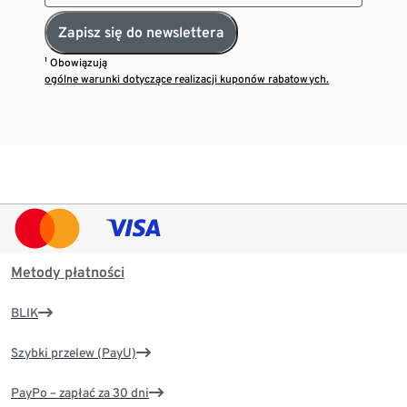
Zapisz się do newslettera
¹ Obowiązują
ogólne warunki dotyczące realizacji kuponów rabatowych.
Metody płatności
BLIK
Szybki przelew (PayU)
PayPo – zapłać za 30 dni