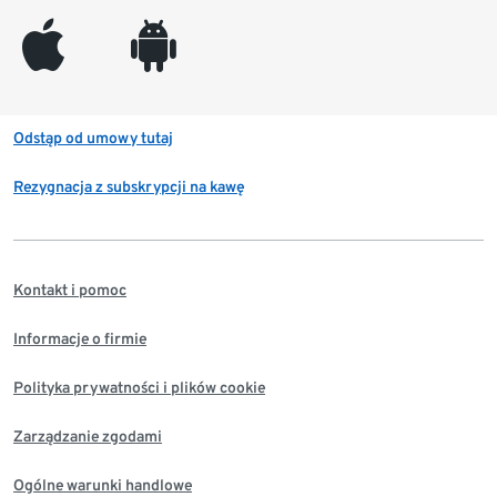
appleinc
android
Odstąp od umowy tutaj
Rezygnacja z subskrypcji na kawę
Kontakt i pomoc
Informacje o firmie
Polityka prywatności i plików cookie
Zarządzanie zgodami
Ogólne warunki handlowe