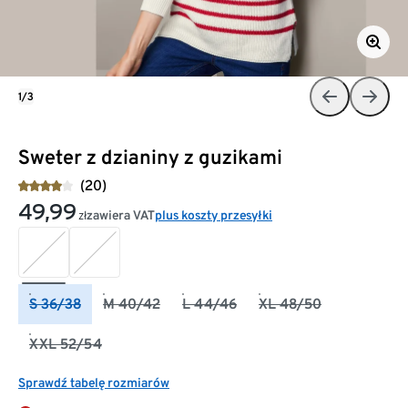
1/3
Sweter z dzianiny z guzikami
(20)
49,99
zawiera VAT
plus koszty przesyłki
zł
S 36/38
M 40/42
L 44/46
XL 48/50
XXL 52/54
Sprawdź tabelę rozmiarów