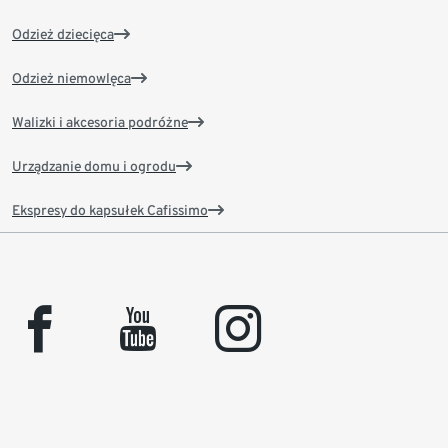
Odzież dziecięca
Odzież niemowlęca
Walizki i akcesoria podróżne
Urządzanie domu i ogrodu
Ekspresy do kapsułek Cafissimo
facebook
youtube
instagram