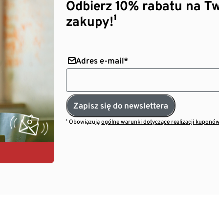
Odbierz 10% rabatu na Tw
zakupy!¹
Adres e-mail*
Zapisz się do newslettera
¹ Obowiązują
ogólne warunki dotyczące realizacji kuponó