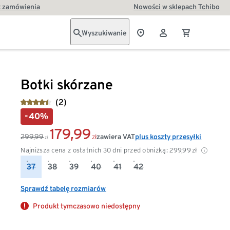
t zamówienia
Nowości w sklepach Tchibo
Wyszukiwanie
Botki skórzane
(2)
-40%
179,99
299,99
zawiera VAT
plus koszty przesyłki
zł
zł
Najniższa cena z ostatnich 30 dni przed obniżką:
299,99
zł
37
38
39
40
41
42
Sprawdź tabelę rozmiarów
Produkt tymczasowo niedostępny