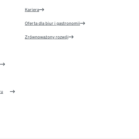
Kariera
Oferta dla biur i gastronomii
Zrównoważony rozwój
ru