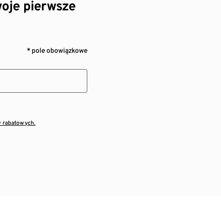
oje pierwsze
* pole obowiązkowe
w rabatowych.