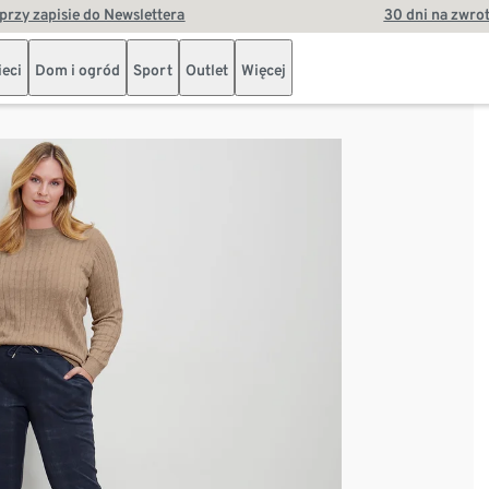
przy zapisie do Newslettera
30 dni na zwro
ieci
Dom i ogród
Sport
Outlet
Więcej