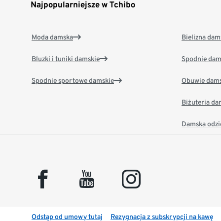
Najpopularniejsze w Tchibo
Moda damska
Bielizna dam
Bluzki i tuniki damskie
Spodnie dam
Spodnie sportowe damskie
Obuwie dams
Biżuteria d
Damska odzi
facebook
youtube
instagram
Odstąp od umowy tutaj
Rezygnacja z subskrypcji na kawę