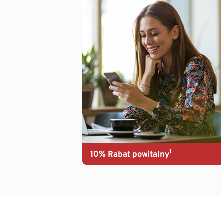
10% Rabat powitalny¹