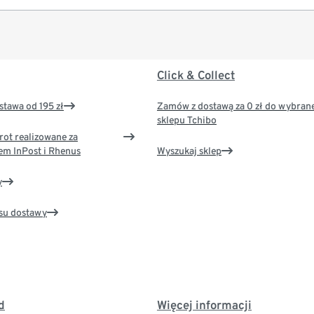
Click & Collect
tawa od 195 zł
Zamów z dostawą za 0 zł do wybran
sklepu Tchibo
rot realizowane za
em InPost i Rhenus
Wyszukaj sklep
y
su dostawy
d
Więcej informacji