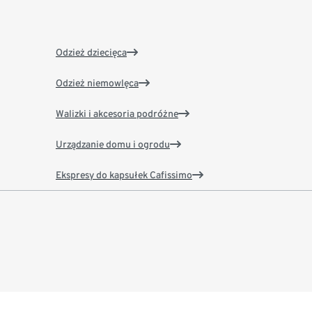
Odzież dziecięca
Odzież niemowlęca
Walizki i akcesoria podróżne
Urządzanie domu i ogrodu
Ekspresy do kapsułek Cafissimo