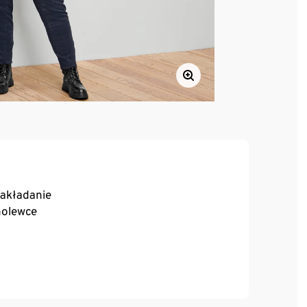
zakładanie
holewce
y