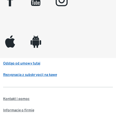
facebook
youtube
instagram
appleinc
android
Odstąp od umowy tutaj
Rezygnacja z subskrypcji na kawę
Kontakt i pomoc
Informacje o firmie