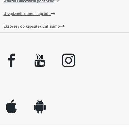
Walizki i akcesoria podróżne
Urządzanie domu i ogrodu
Ekspresy do kapsułek Cafissimo
facebook
youtube
instagram
appleinc
android