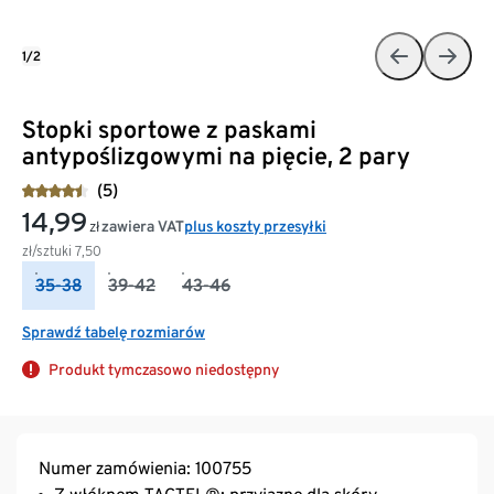
1/2
Stopki sportowe z paskami
antypoślizgowymi na pięcie, 2 pary
(5)
14,99
zawiera VAT
plus koszty przesyłki
zł
zł/sztuki
7,50
35-38
39-42
43-46
Sprawdź tabelę rozmiarów
Produkt tymczasowo niedostępny
Numer zamówienia: 100755