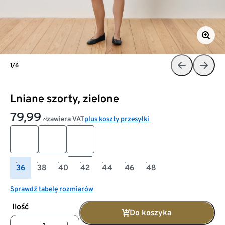
1/6
Lniane szorty, zielone
79,99
zawiera VAT
plus koszty przesyłki
zł
36
38
40
42
44
46
48
Sprawdź tabelę rozmiarów
Ilość
Do koszyka