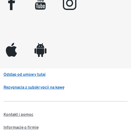
facebook
youtube
instagram
appleinc
android
Odstąp od umowy tutaj
Rezygnacja z subskrypcji na kawę
Kontakt i pomoc
Informacje o firmie