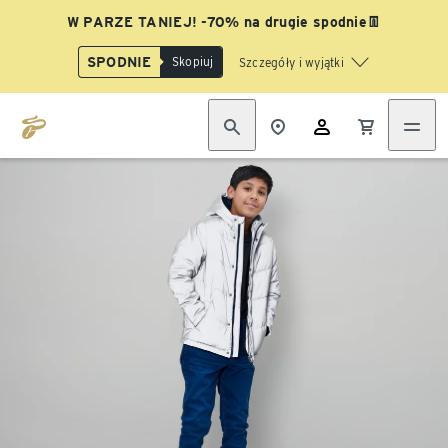
W PARZE TANIEJ! -70% na drugie spodnie👖
SPODNIE
Skopiuj
Szczegóły i wyjątki