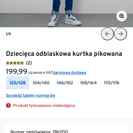
1/4
Dziecięca odblaskowa kurtka pikowana
(2)
199,99
zawiera VAT
darmowa dostawa
zł
122/128
134/140
146/152
158/164
170/176
Sprawdź tabelę rozmiarów
Produkt tymczasowo niedostępny
Numer zamówienia: 196200