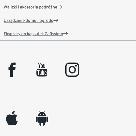
Walizki i akcesoria podróżne
Urządzanie domu i ogrodu
Ekspresy do kapsułek Cafissimo
facebook
youtube
instagram
appleinc
android