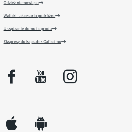
Odzież niemowlęca
Walizki i akcesoria podróżne
Urządzanie domu i ogrodu
Ekspresy do kapsułek Cafissimo
facebook
youtube
instagram
appleinc
android