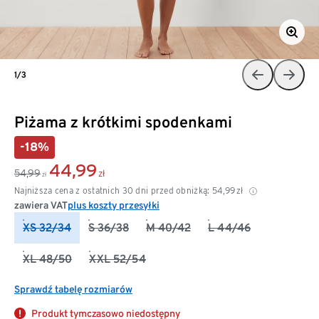
1/3
Piżama z krótkimi spodenkami
-18%
44,99
54,99
zł
zł
Najniższa cena z ostatnich 30 dni przed obniżką:
54,99
zł
zawiera VAT
plus koszty przesyłki
XS 32/34
S 36/38
M 40/42
L 44/46
XL 48/50
XXL 52/54
Sprawdź tabelę rozmiarów
Produkt tymczasowo niedostępny