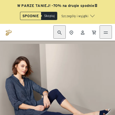
W PARZE TANIEJ! -70% na drugie spodnie👖
SPODNIE
Skopiuj
Szczegóły i wyjątki