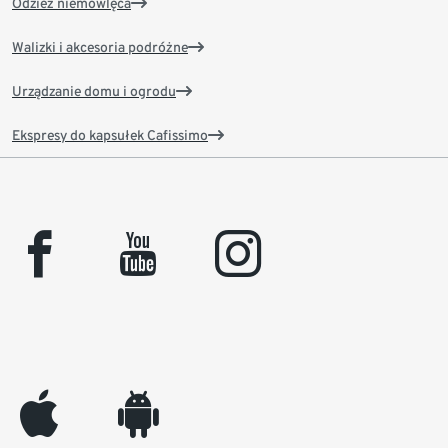
Odzież niemowlęca
Walizki i akcesoria podróżne
Urządzanie domu i ogrodu
Ekspresy do kapsułek Cafissimo
facebook
youtube
instagram
appleinc
android