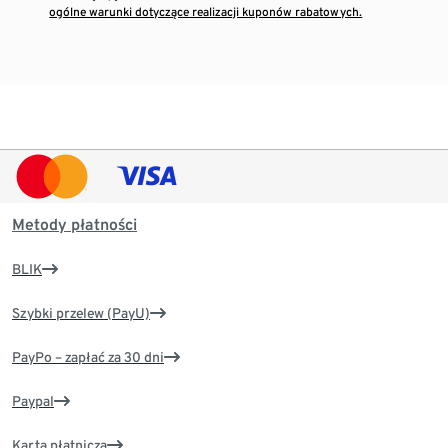
ogólne warunki dotyczące realizacji kuponów rabatowych.
Metody płatności
BLIK
Szybki przelew (PayU)
PayPo – zapłać za 30 dni
Paypal
Karta płatnicza