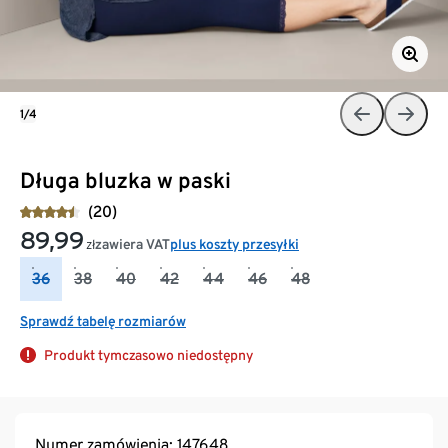
1/4
Długa bluzka w paski
(20)
89,99
zawiera VAT
plus koszty przesyłki
zł
36
38
40
42
44
46
48
Sprawdź tabelę rozmiarów
Produkt tymczasowo niedostępny
Numer zamówienia: 147648