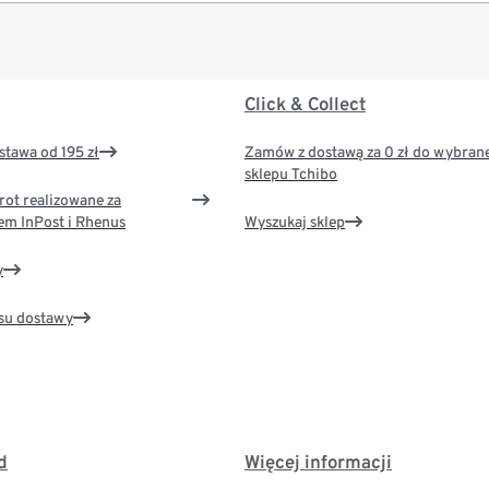
Click & Collect
tawa od 195 zł
Zamów z dostawą za 0 zł do wybran
sklepu Tchibo
rot realizowane za
em InPost i Rhenus
Wyszukaj sklep
y
su dostawy
d
Więcej informacji