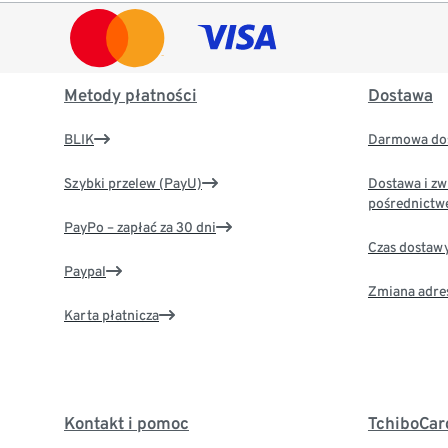
Metody płatności
Dostawa
BLIK
Darmowa dos
Szybki przelew (PayU)
Dostawa i zw
pośrednictw
PayPo – zapłać za 30 dni
Czas dostaw
Paypal
Zmiana adre
Karta płatnicza
Kontakt i pomoc
TchiboCar