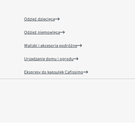
Odzież dziecięca
Odzież niemowlęca
Walizki i akcesoria podróżne
Urządzanie domu i ogrodu
Ekspresy do kapsułek Cafissimo