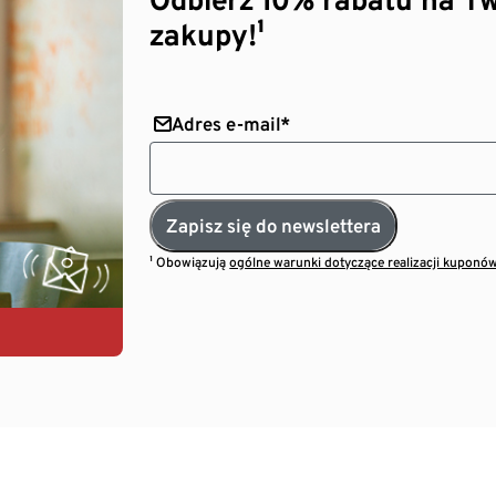
zakupy!¹
Adres e-mail*
Zapisz się do newslettera
¹ Obowiązują
ogólne warunki dotyczące realizacji kuponó