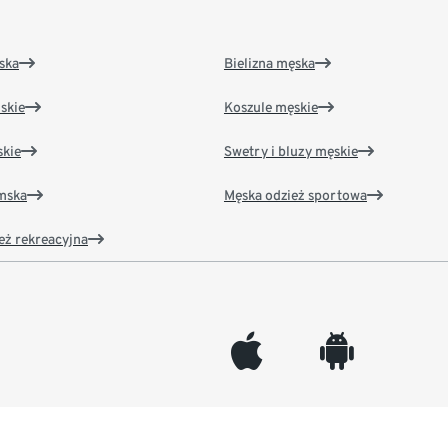
ska
Bielizna męska
skie
Koszule męskie
kie
Swetry i bluzy męskie
amska
Męska odzież sportowa
eż rekreacyjna
appleinc
android