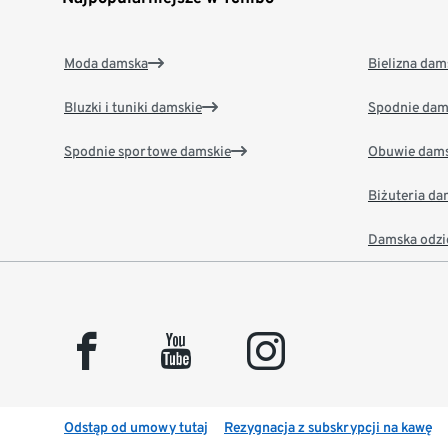
Moda damska
Bielizna dam
Bluzki i tuniki damskie
Spodnie dam
Spodnie sportowe damskie
Obuwie dams
Biżuteria d
Damska odzi
facebook
youtube
instagram
Odstąp od umowy tutaj
Rezygnacja z subskrypcji na kawę