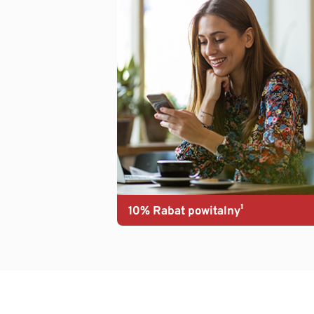
10% Rabat powitalny¹