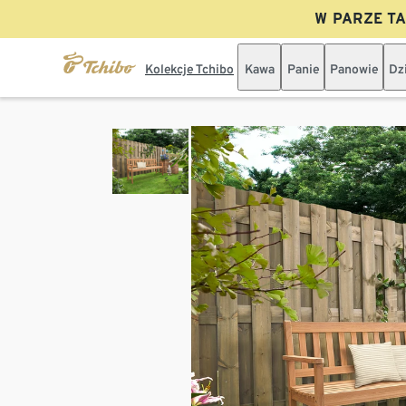
W PARZE TAN
Kolekcje Tchibo
Kawa
Panie
Panowie
Dz