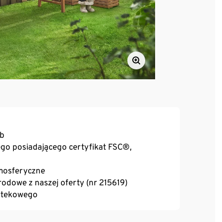
ób
o posiadającego certyfikat FSC®,
tmosferyczne
odowe z naszej oferty (nr 215619)
a tekowego