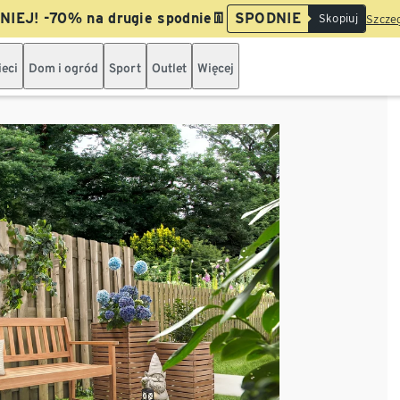
IEJ! -70% na drugie spodnie👖
SPODNIE
Skopiuj
Szczeg
ieci
Dom i ogród
Sport
Outlet
Więcej