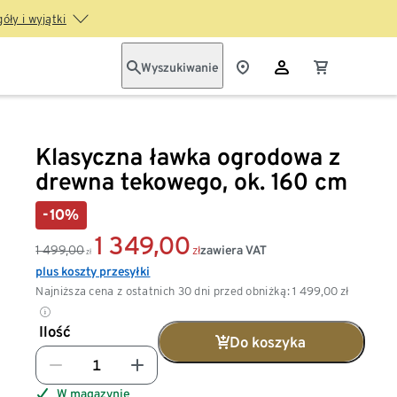
óły i wyjątki
Wyszukiwanie
Klasyczna ławka ogrodowa z
drewna tekowego, ok. 160 cm
-10%
1 349,00
1 499,00
zawiera VAT
zł
zł
plus koszty przesyłki
Najniższa cena z ostatnich 30 dni przed obniżką:
1 499,00
zł
Ilość
Do koszyka
W magazynie