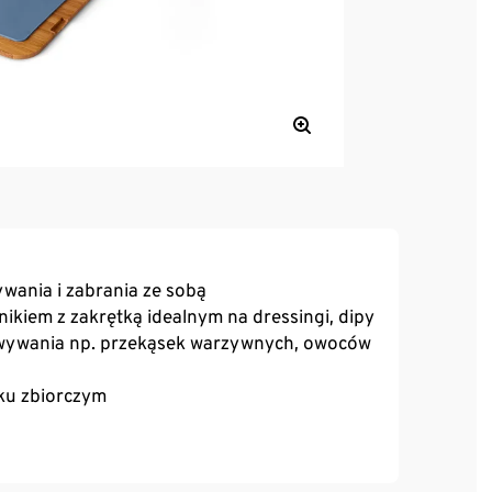
ywania i zabrania ze sobą
iem z zakrętką idealnym na dressingi, dipy
howywania np. przekąsek warzywnych, owoców
ku zbiorczym