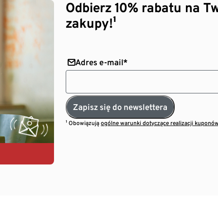
Odbierz 10% rabatu na Tw
zakupy!¹
Adres e-mail*
Zapisz się do newslettera
¹ Obowiązują
ogólne warunki dotyczące realizacji kuponó