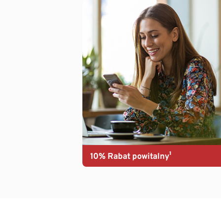
10% Rabat powitalny¹