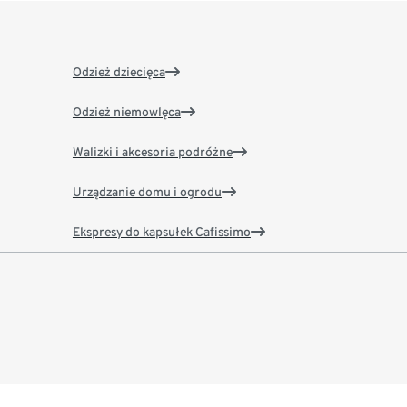
Odzież dziecięca
Odzież niemowlęca
Walizki i akcesoria podróżne
Urządzanie domu i ogrodu
Ekspresy do kapsułek Cafissimo