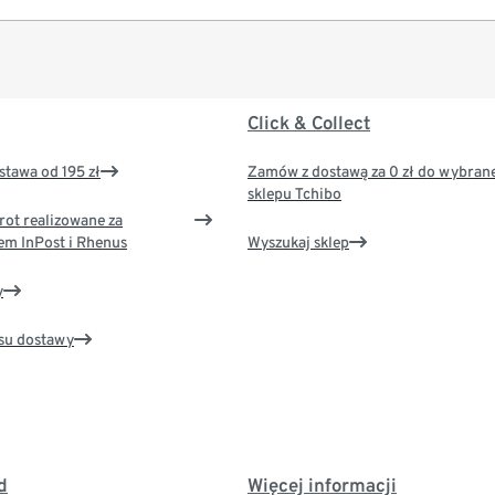
Click & Collect
tawa od 195 zł
Zamów z dostawą za 0 zł do wybran
sklepu Tchibo
rot realizowane za
em InPost i Rhenus
Wyszukaj sklep
y
su dostawy
d
Więcej informacji