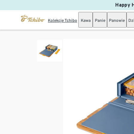
Happy H
Kolekcje Tchibo
Kawa
Panie
Panowie
Dz