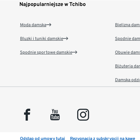
Najpopularniejsze w Tchibo
Moda damska
Bielizna dam
Bluzki i tuniki damskie
Spodnie dam
Spodnie sportowe damskie
Obuwie dams
Biżuteria d
Damska odzi
facebook
youtube
instagram
Odstąp od umowy tutaj
Rezygnacja z subskrypcji na kawę