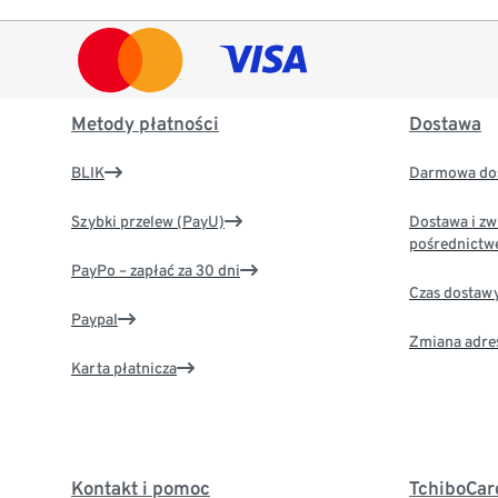
Metody płatności
Dostawa
BLIK
Darmowa dos
Szybki przelew (PayU)
Dostawa i zw
pośrednictw
PayPo – zapłać za 30 dni
Czas dostaw
Paypal
Zmiana adre
Karta płatnicza
Kontakt i pomoc
TchiboCar