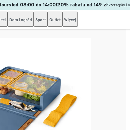
ours❗od 08:00 do 14:00❗20% rabatu od 149 zł
Szczegóły i 
ieci
Dom i ogród
Sport
Outlet
Więcej