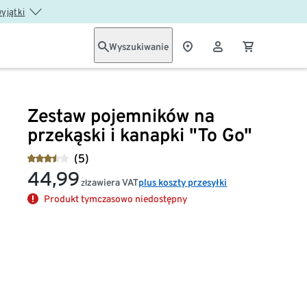
wyjątki
Wyszukiwanie
Zestaw pojemników na
przekąski i kanapki "To Go"
(5)
44,99
zawiera VAT
plus koszty przesyłki
zł
Produkt tymczasowo niedostępny