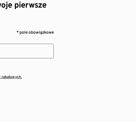
oje pierwsze
* pole obowiązkowe
w rabatowych.