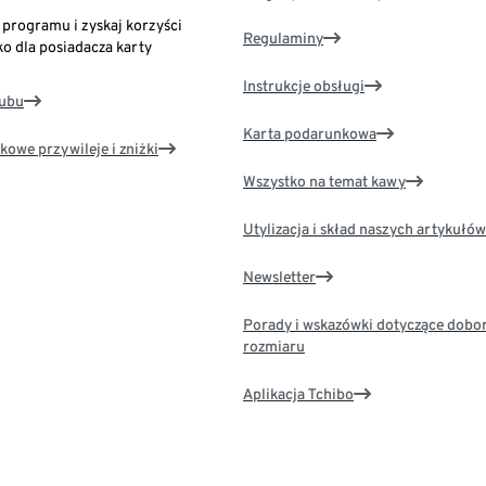
o programu i zyskaj korzyści
Regulaminy
ko dla posiadacza karty
Instrukcje obsługi
lubu
Karta podarunkowa
kowe przywileje i zniżki
Wszystko na temat kawy
Utylizacja i skład naszych artykułów
Newsletter
Porady i wskazówki dotyczące dobo
rozmiaru
Aplikacja Tchibo