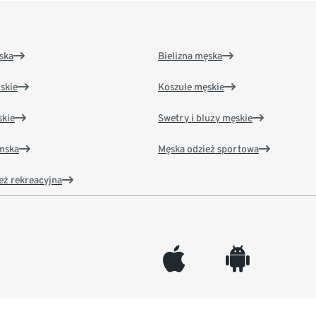
ska
Bielizna męska
skie
Koszule męskie
kie
Swetry i bluzy męskie
amska
Męska odzież sportowa
eż rekreacyjna
appleinc
android