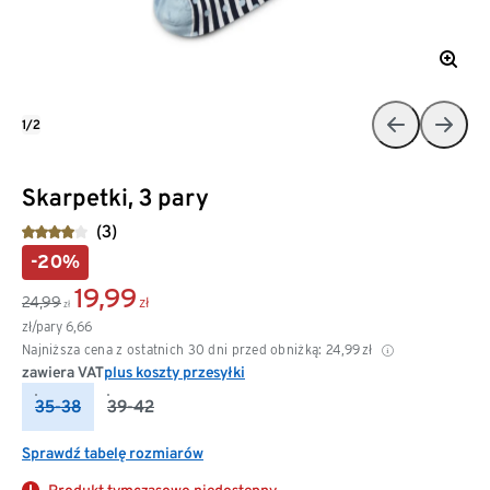
1/2
Skarpetki, 3 pary
(3)
-20%
19,99
24,99
zł
zł
zł/pary
6,66
Najniższa cena z ostatnich 30 dni przed obniżką:
24,99
zł
zawiera VAT
plus koszty przesyłki
35-38
39-42
Sprawdź tabelę rozmiarów
Produkt tymczasowo niedostępny