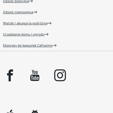
Odzież dziecięca
Odzież niemowlęca
Walizki i akcesoria podróżne
Urządzanie domu i ogrodu
Ekspresy do kapsułek Cafissimo
facebook
youtube
instagram