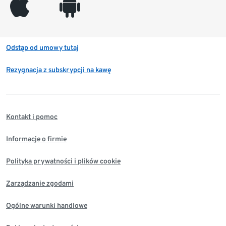
appleinc
android
Odstąp od umowy tutaj
Rezygnacja z subskrypcji na kawę
Kontakt i pomoc
Informacje o firmie
Polityka prywatności i plików cookie
Zarządzanie zgodami
Ogólne warunki handlowe