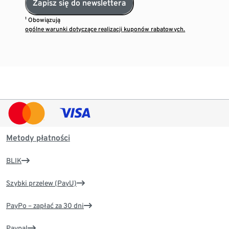
Zapisz się do newslettera
¹ Obowiązują
ogólne warunki dotyczące realizacji kuponów rabatowych.
Metody płatności
BLIK
Szybki przelew (PayU)
PayPo – zapłać za 30 dni
Paypal