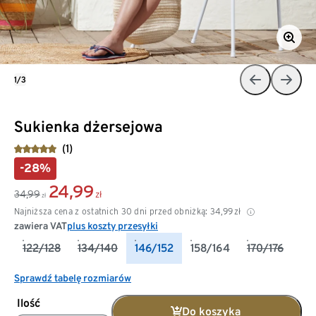
1/3
Sukienka dżersejowa
(1)
-28%
24,99
34,99
zł
zł
Najniższa cena z ostatnich 30 dni przed obniżką:
34,99
zł
zawiera VAT
plus koszty przesyłki
122/128
134/140
146/152
158/164
170/176
Sprawdź tabelę rozmiarów
Ilość
Do koszyka