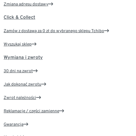
Zmiana adresu dostawy
Click & Collect
Zamów z dostawą za 0 zł do wybranego sklepu Tchibo
Wyszukaj sklep
Wymiana i zwroty
30 dni na zwrot
Jak dokonać zwrotu
Zwrot należności
Reklamacje / części zamienne
Gwarancja