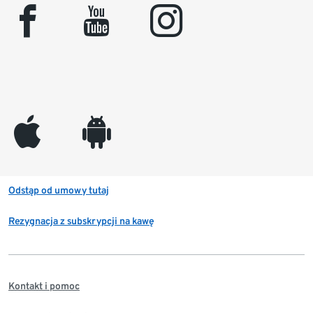
facebook
youtube
instagram
appleinc
android
Odstąp od umowy tutaj
Rezygnacja z subskrypcji na kawę
Kontakt i pomoc