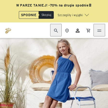
W PARZE TANIEJ! -70% na drugie spodnie👖
SPODNIE
Skopiuj
Szczegóły i wyjątki