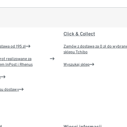
Click & Collect
tawa od 195 zł
Zamów z dostawą za 0 zł do wybran
sklepu Tchibo
rot realizowane za
em InPost i Rhenus
Wyszukaj sklep
y
su dostawy
d
Więcej informacji