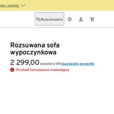
óły i wyjątki
Wyszukiwanie
Rozsuwana sofa
wypoczynkowa
2 299,00
zawiera VAT
plus koszty przesyłki
zł
Produkt tymczasowo niedostępny