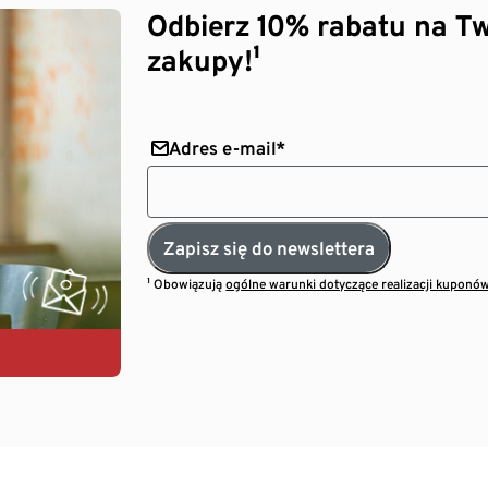
Odbierz 10% rabatu na Tw
zakupy!¹
Adres e-mail*
Zapisz się do newslettera
¹ Obowiązują
ogólne warunki dotyczące realizacji kuponó