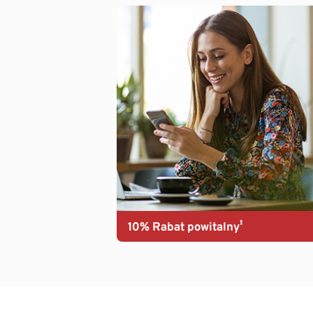
10% Rabat powitalny¹