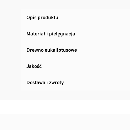
Konstrukcja z olejowanego drewna eukalipt
Z podkładkami zabezpieczającymi podłoże
Opis produktu
Odporny na promieniowanie UV i czynniki a
Materiał i pielęgnacja
Drewno eukaliptusowe
Jakość
Dostawa i zwroty