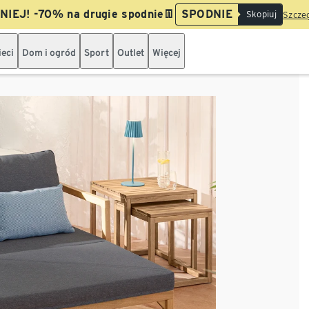
IEJ! -70% na drugie spodnie👖
SPODNIE
Skopiuj
Szczeg
ieci
Dom i ogród
Sport
Outlet
Więcej