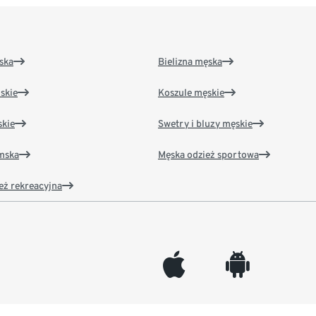
ska
Bielizna męska
skie
Koszule męskie
kie
Swetry i bluzy męskie
amska
Męska odzież sportowa
eż rekreacyjna
appleinc
android