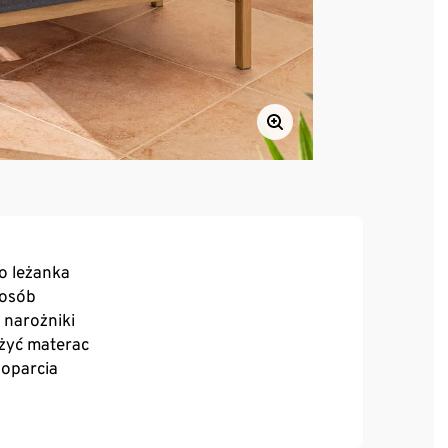
ko leżanka
 osób
 narożniki
ożyć materac
oparcia
tyku i z wyglądu przypominającego materiały
 wyprać w temperaturze 40°C