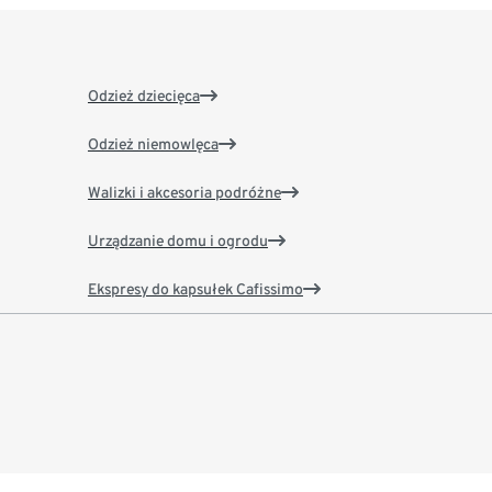
Odzież dziecięca
Odzież niemowlęca
Walizki i akcesoria podróżne
Urządzanie domu i ogrodu
Ekspresy do kapsułek Cafissimo