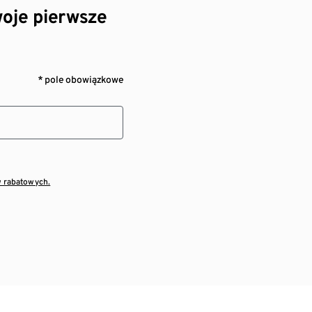
oje pierwsze
* pole obowiązkowe
w rabatowych.