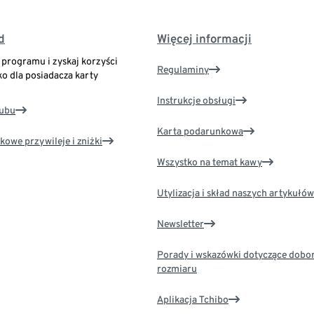
d
Więcej informacji
o programu i zyskaj korzyści
Regulaminy
ko dla posiadacza karty
Instrukcje obsługi
lubu
Karta podarunkowa
kowe przywileje i zniżki
Wszystko na temat kawy
Utylizacja i skład naszych artykułów
Newsletter
Porady i wskazówki dotyczące dobo
rozmiaru
Aplikacja Tchibo