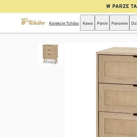
W PARZE TAN
Kolekcje Tchibo
Kawa
Panie
Panowie
Dz