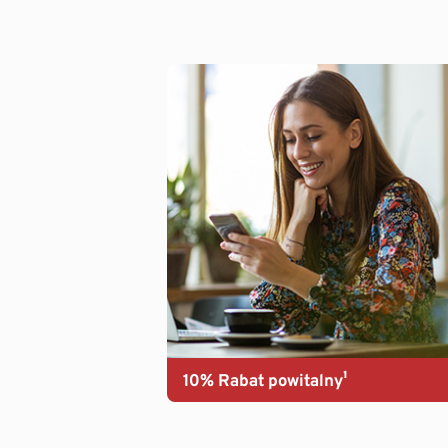
10% Rabat powitalny¹