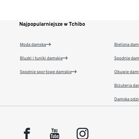
Najpopularniejsze w Tchibo
Moda damska
Bielizna dam
Bluzki i tuniki damskie
Spodnie dam
Spodnie sportowe damskie
Obuwie dams
Biżuteria d
Damska odzi
facebook
youtube
instagram