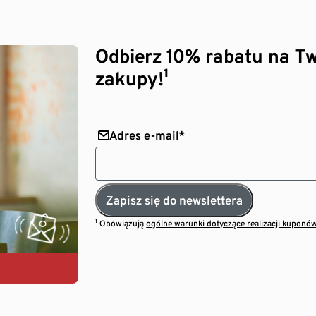
Odbierz 10% rabatu na Tw
zakupy!¹
Adres e-mail*
Zapisz się do newslettera
¹ Obowiązują
ogólne warunki dotyczące realizacji kuponó