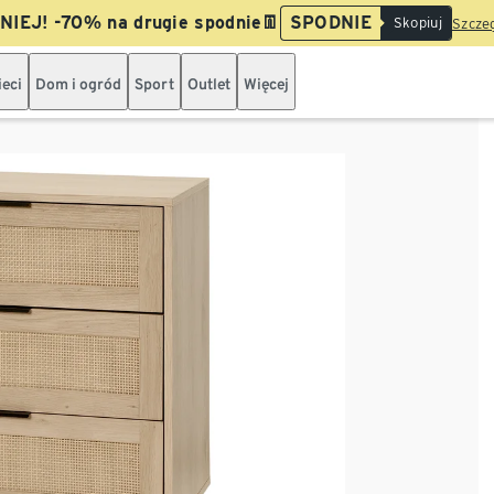
IEJ! -70% na drugie spodnie👖
SPODNIE
Skopiuj
Szczeg
ieci
Dom i ogród
Sport
Outlet
Więcej