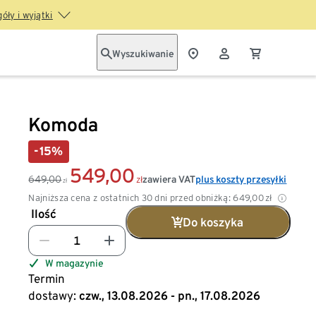
óły i wyjątki
Wyszukiwanie
Komoda
-15%
549,00
649,00
zawiera VAT
plus koszty przesyłki
zł
zł
Najniższa cena z ostatnich 30 dni przed obniżką:
649,00
zł
Ilość
Do koszyka
W magazynie
Termin
dostawy:
czw., 13.08.2026 - pn., 17.08.2026