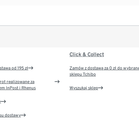
Click & Collect
tawa od 195 zł
Zamów z dostawą za 0 zł do wybran
sklepu Tchibo
rot realizowane za
em InPost i Rhenus
Wyszukaj sklep
y
su dostawy