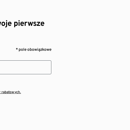
oje pierwsze
* pole obowiązkowe
w rabatowych.