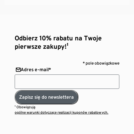
Odbierz 10% rabatu na Twoje
pierwsze zakupy!¹
* pole obowiązkowe
Adres e-mail*
Zapisz się do newslettera
¹ Obowiązują
ogólne warunki dotyczące realizacji kuponów rabatowych.