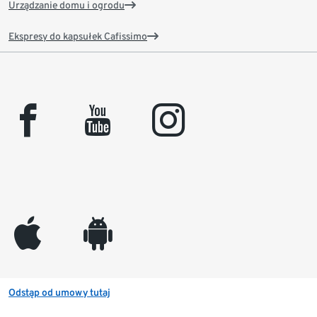
Urządzanie domu i ogrodu
Ekspresy do kapsułek Cafissimo
facebook
youtube
instagram
appleinc
android
Odstąp od umowy tutaj