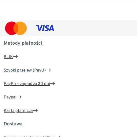
Metody płatności
BLIK
Szybki przelew (PayU)
PayPo – zapłać za 30 dni
Paypal
Karta płatnicza
Dostawa