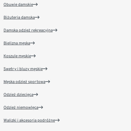
Obuwie damskie
Biżuteria damska
Damska odzież rekreacyjna
Bielizna męska
Koszule męskie
Swetry i bluzy męskie
Męska odzież sportowa
Odzież dziecięca
Odzież niemowlęca
Walizki i akcesoria podróżne