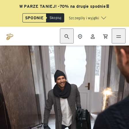
W PARZE TANIEJ! -70% na drugie spodnie👖
SPODNIE
Skopiuj
Szczegóły i wyjątki