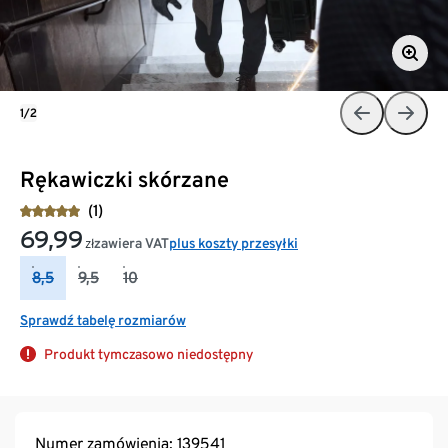
1/2
Rękawiczki skórzane
(1)
69,99
zawiera VAT
plus koszty przesyłki
zł
8,5
9,5
10
Sprawdź tabelę rozmiarów
Produkt tymczasowo niedostępny
Numer zamówienia: 139541