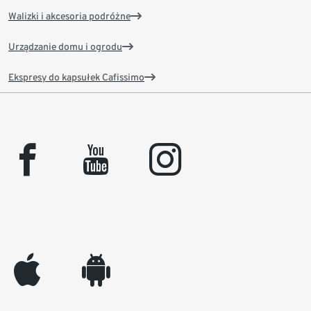
Walizki i akcesoria podróżne
Urządzanie domu i ogrodu
Ekspresy do kapsułek Cafissimo
facebook
youtube
instagram
appleinc
android