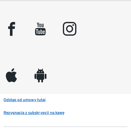
facebook
youtube
instagram
appleinc
android
Odstąp od umowy tutaj
Rezygnacja z subskrypcji na kawę