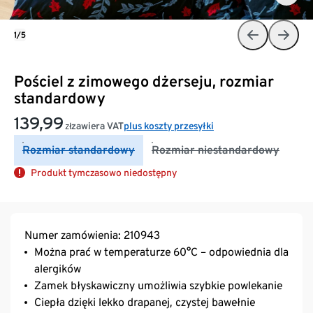
1/5
Pościel z zimowego dżerseju, rozmiar
standardowy
139,99
zawiera VAT
plus koszty przesyłki
zł
Rozmiar standardowy
Rozmiar niestandardowy
Produkt tymczasowo niedostępny
Numer zamówienia: 210943
Można prać w temperaturze 60°C – odpowiednia dla
alergików
Zamek błyskawiczny umożliwia szybkie powlekanie
Ciepła dzięki lekko drapanej, czystej bawełnie