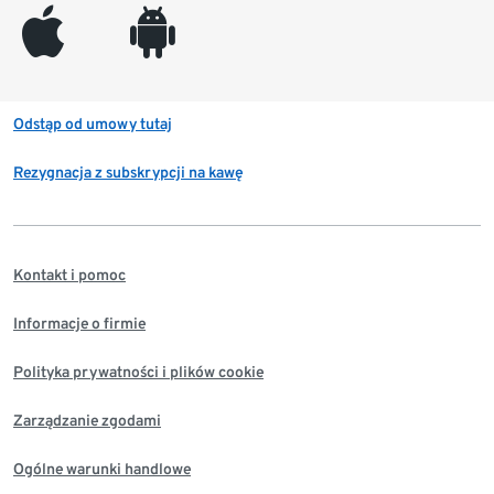
appleinc
android
Odstąp od umowy tutaj
Rezygnacja z subskrypcji na kawę
Kontakt i pomoc
Informacje o firmie
Polityka prywatności i plików cookie
Zarządzanie zgodami
Ogólne warunki handlowe