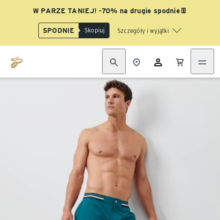
W PARZE TANIEJ! -70% na drugie spodnie👖
SPODNIE
Skopiuj
Szczegóły i wyjątki