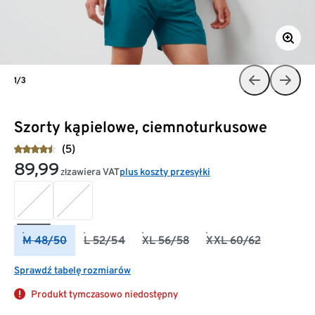
1/3
Szorty kąpielowe, ciemnoturkusowe
(5)
89,99
zawiera VAT
plus koszty przesyłki
zł
M 48/50
L 52/54
XL 56/58
XXL 60/62
Sprawdź tabelę rozmiarów
Produkt tymczasowo niedostępny