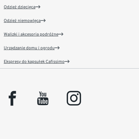
Odzież dziecięca
Odzież niemowlęca
Walizki i akcesoria podróżne
Urządzanie domu i ogrodu
Ekspresy do kapsułek Cafissimo
facebook
youtube
instagram