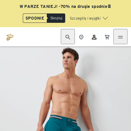
W PARZE TANIEJ! -70% na drugie spodnie👖
SPODNIE
Skopiuj
Szczegóły i wyjątki