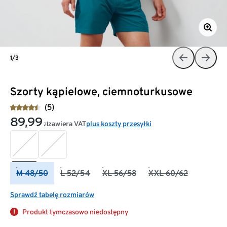
1/3
Szorty kąpielowe, ciemnoturkusowe
(5)
89,99
zawiera VAT
plus koszty przesyłki
zł
M 48/50
L 52/54
XL 56/58
XXL 60/62
Sprawdź tabelę rozmiarów
Produkt tymczasowo niedostępny