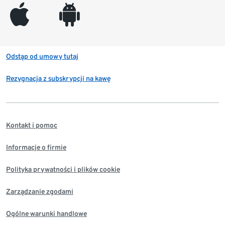
appleinc
android
Odstąp od umowy tutaj
Rezygnacja z subskrypcji na kawę
Kontakt i pomoc
Informacje o firmie
Polityka prywatności i plików cookie
Zarządzanie zgodami
Ogólne warunki handlowe