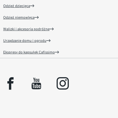
Odzież dziecięca
Odzież niemowlęca
Walizki i akcesoria podróżne
Urządzanie domu i ogrodu
Ekspresy do kapsułek Cafissimo
facebook
youtube
instagram