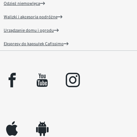
Odzież niemowlęca
Walizki i akcesoria podróżne
Urządzanie domu i ogrodu
Ekspresy do kapsułek Cafissimo
facebook
youtube
instagram
appleinc
android