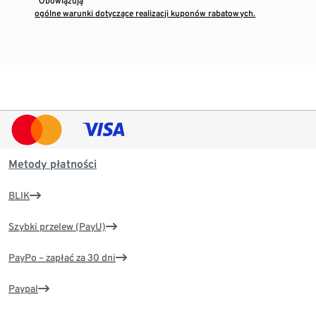
¹ Obowiązują
ogólne warunki dotyczące realizacji kuponów rabatowych.
Metody płatności
BLIK
Szybki przelew (PayU)
PayPo – zapłać za 30 dni
Paypal