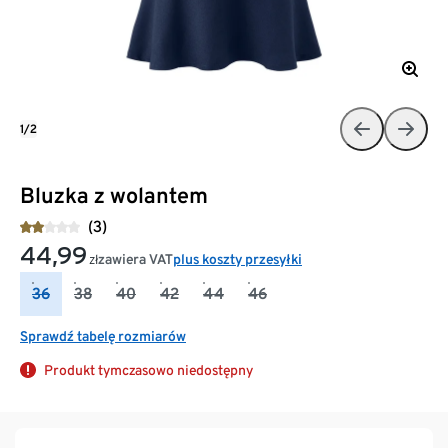
1/2
Bluzka z wolantem
(3)
44,99
zawiera VAT
plus koszty przesyłki
zł
36
38
40
42
44
46
Sprawdź tabelę rozmiarów
Produkt tymczasowo niedostępny