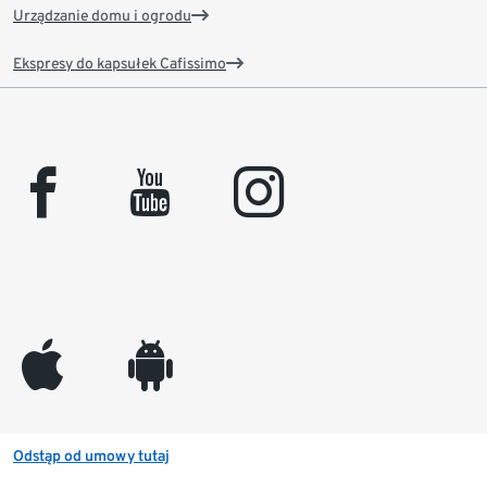
Urządzanie domu i ogrodu
Ekspresy do kapsułek Cafissimo
facebook
youtube
instagram
appleinc
android
Odstąp od umowy tutaj