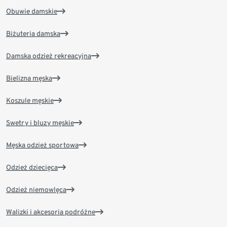
Obuwie damskie
Biżuteria damska
Damska odzież rekreacyjna
Bielizna męska
Koszule męskie
Swetry i bluzy męskie
Męska odzież sportowa
Odzież dziecięca
Odzież niemowlęca
Walizki i akcesoria podróżne