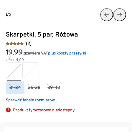
1/2
Skarpetki, 5 par, Różowa
(2)
19,99
zawiera VAT
plus koszty przesyłki
zł
zł/par
4,00
31-34
35-38
39-42
Sprawdź tabelę rozmiarów
Produkt tymczasowo niedostępny