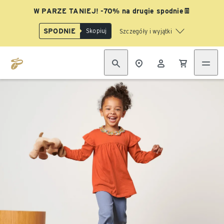
W PARZE TANIEJ! -70% na drugie spodnie👖
SPODNIE
Skopiuj
Szczegóły i wyjątki