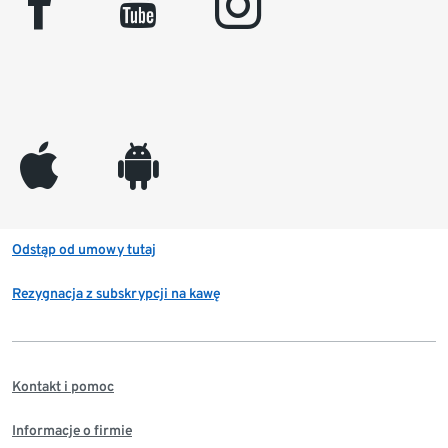
facebook
youtube
instagram
appleinc
android
Odstąp od umowy tutaj
Rezygnacja z subskrypcji na kawę
Kontakt i pomoc
Informacje o firmie