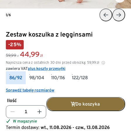
1/6
Zestaw koszulka z legginsami
-25%
44,99
59,99
zł
zł
Najniższa cena z ostatnich 30 dni przed obniżką:
59,99
zł
zawiera VAT
plus koszty przesyłki
86/92
98/104
110/116
122/128
Sprawdź tabelę rozmiarów
Ilość
Do koszyka
W magazynie
Termin dostawy:
wt., 11.08.2026 - czw., 13.08.2026