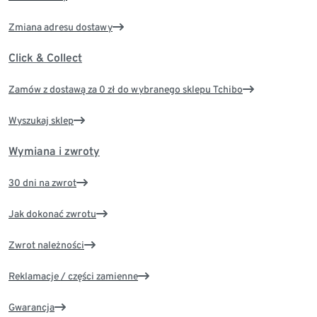
Zmiana adresu dostawy
Click & Collect
Zamów z dostawą za 0 zł do wybranego sklepu Tchibo
Wyszukaj sklep
Wymiana i zwroty
30 dni na zwrot
Jak dokonać zwrotu
Zwrot należności
Reklamacje / części zamienne
Gwarancja