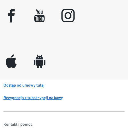
facebook
youtube
instagram
appleinc
android
Odstąp od umowy tutaj
Rezygnacja z subskrypcji na kawę
Kontakt i pomoc