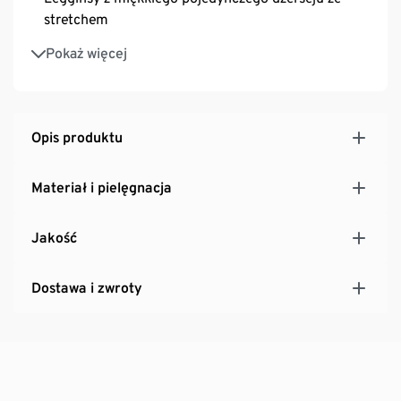
stretchem
Legginsy o wąskim, dopasowanym kroju
Pokaż więcej
Legginsy z elastanem: odporne na deformacje,
doskonale leżą, zapewniają wysoki komfort noszenia
Legginsy z wygodnym, elastycznym pasem
Legginsy bez uwierających szwów bocznych
Opis produktu
Certyfikat GOTS organic – in conversion wydany
przez CU 809415
Materiał i pielęgnacja
Jakość
Dostawa i zwroty