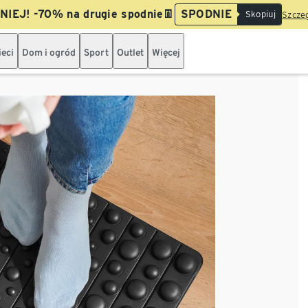
IEJ! -70% na drugie spodnie👖
SPODNIE
Skopiuj
Szczeg
ieci
Dom i ogród
Sport
Outlet
Więcej