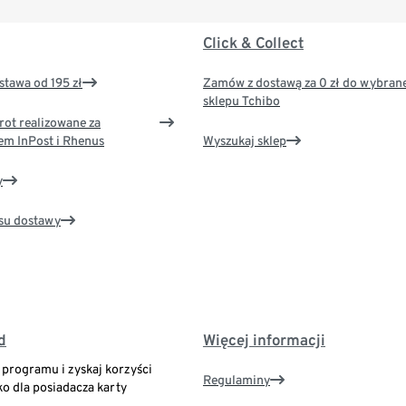
Click & Collect
tawa od 195 zł
Zamów z dostawą za 0 zł do wybran
sklepu Tchibo
rot realizowane za
em InPost i Rhenus
Wyszukaj sklep
y
su dostawy
d
Więcej informacji
o programu i zyskaj korzyści
Regulaminy
ko dla posiadacza karty