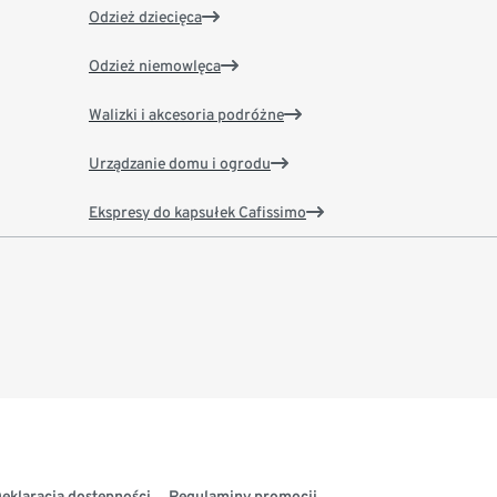
Odzież dziecięca
Odzież niemowlęca
Walizki i akcesoria podróżne
Urządzanie domu i ogrodu
Ekspresy do kapsułek Cafissimo
eklaracja dostępności
Regulaminy promocji