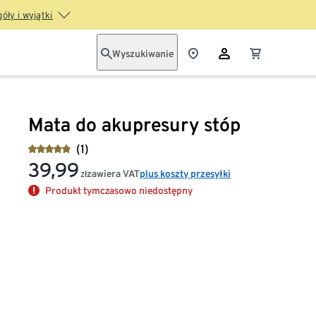
óły i wyjątki
Wyszukiwanie
Mata do akupresury stóp
(1)
39,99
zawiera VAT
plus koszty przesyłki
zł
Produkt tymczasowo niedostępny