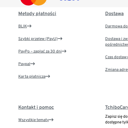
Metody płatności
Dostawa
BLIK
Darmowa dos
Szybki przelew (PayU)
Dostawa i zw
pośrednictw
PayPo – zapłać za 30 dni
Czas dostaw
Paypal
Zmiana adre
Karta płatnicza
Kontakt i pomoc
TchiboCar
Zapisz się d
Wszystkie tematy
dostępne tyl