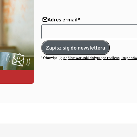
Adres e-mail*
Zapisz się do newslettera
¹ Obowiązują
ogólne warunki dotyczące realizacji kuponó