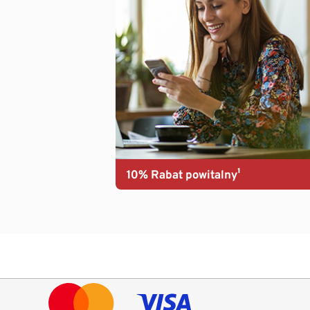
10% Rabat powitalny¹