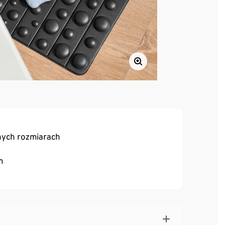
nych rozmiarach
m