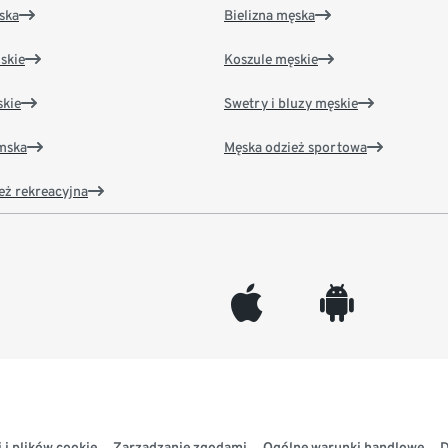
ska
Bielizna męska
skie
Koszule męskie
kie
Swetry i bluzy męskie
amska
Męska odzież sportowa
eż rekreacyjna
appleinc
android
 i plików cookie
Zarządzanie zgodami
Ogólne warunki handlowe
D