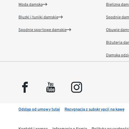
Moda damska
Bielizna dam
Bluzki i tuniki damskie
Spodnie dam
Spodnie sportowe damskie
Obuwie dams
Biżuteria d
Damska odzi
facebook
youtube
instagram
Odstąp od umowy tutaj
Rezygnacja z subskrypcji na kawę
Kontakt i pomoc
Informacje o firmie
Polityka prywatności